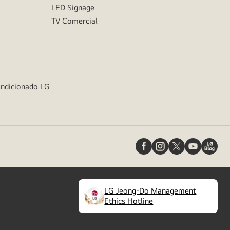
LED Signage
TV Comercial
ondicionado LG
LG Jeong-Do Management
(
opens
Ethics Hotline
in
a