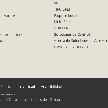
VRF
TIPO SPLIT
L
Paquete Inverter
SERVICIOS
Multi Split
CHILLER
Soluciones de Control
ESCARGABLES
Acerca de Soluciones de Aire Ac
ar?
HVAC BLOG-ON-AIR
Política de privacidad
Accesibilidad
eservados
(
opens
a LG Corp. u otras filiales de LG, haga clic
in