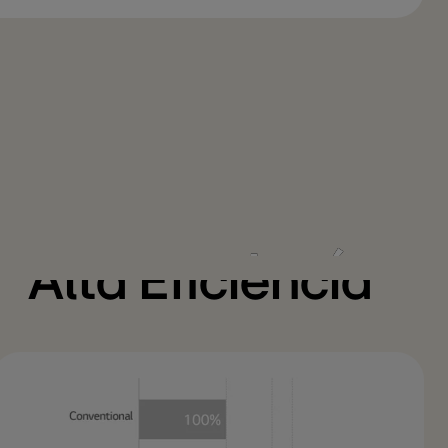
Combinación
flexible y larga
distancia de
tubería
Alta Eficiencia
ermite la conexión de hasta 10 unidades interiores que
 eficiencia permite a LG MULTI V M ahorrar más energía.
n funcionar por separado. La distancia máxima entre el
l compresor y el módulo del intercambiador de calor es
entras que la distancia máxima entre el módulo interior
 módulo del compresor alcanza los 70 m, lo que permite
diciones de instalación flexibles con módulos divididos.