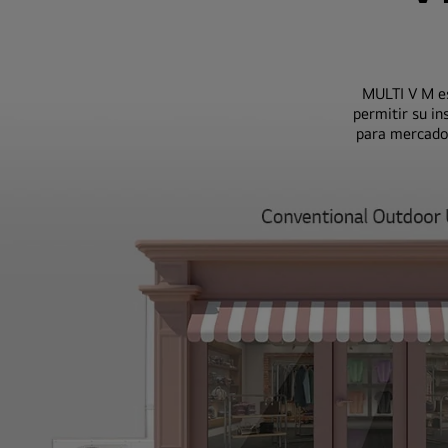
MULTI V M es
permitir su in
para mercados