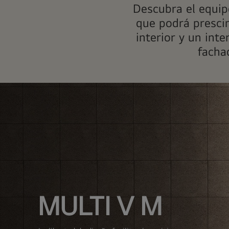
Descubra el equip
que podrá prescin
interior y un int
fachad
MULTI V M