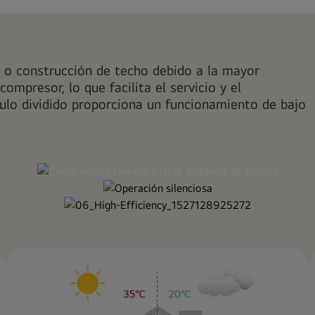
l o construcción de techo debido a la mayor
compresor, lo que facilita el servicio y el
lo dividido proporciona un funcionamiento de bajo
r como del
MULTI V M p
La alta
s unidades
puede
módulo de
de 30 m, mi
y el
con