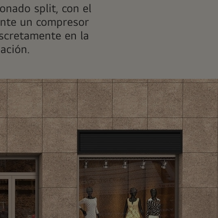
nado split, con el
iante un compresor
iscretamente en la
lación.