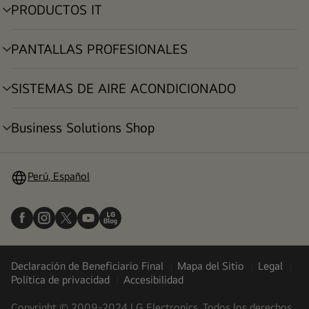
PRODUCTOS IT
alternar
menú
PANTALLAS PROFESIONALES
alternar
menú
SISTEMAS DE AIRE ACONDICIONADO
alternar
menú
Business Solutions Shop
alternar
menú
Perú, Español
Declaración de Beneficiario Final
Mapa del Sitio
Legal
Política de privacidad
Accesibilidad
Copyright © 2009-2024 LG Electronics. Todos los derechos