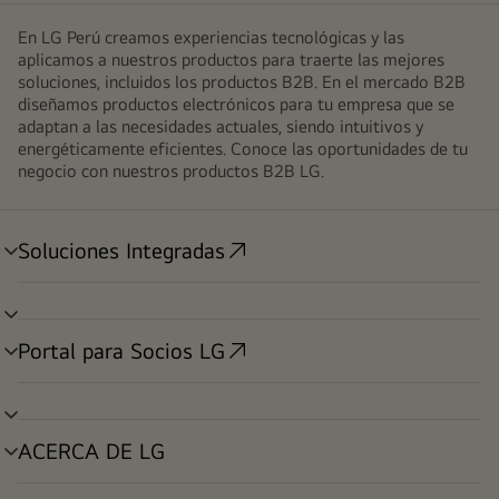
En LG Perú creamos experiencias tecnológicas y las
aplicamos a nuestros productos para traerte las mejores
soluciones, incluidos los productos B2B. En el mercado B2B
diseñamos productos electrónicos para tu empresa que se
adaptan a las necesidades actuales, siendo intuitivos y
energéticamente eficientes. Conoce las oportunidades de tu
negocio con nuestros productos B2B LG.
Soluciones Integradas
alternar
menú
alternar
menú
Portal para Socios LG
alternar
menú
alternar
menú
ACERCA DE LG
alternar
menú