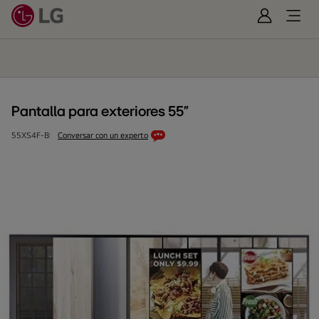
Iniciar
Open
Sesión
Menu
Pantalla
para
exteriores
55”
Pantalla para exteriores 55”
55XS4F-B
Conversar con un experto