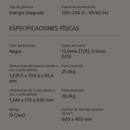
Tipo de potencia
Fuente de alimentación
Energía integrada
100–240 V~, 50/60 Hz
ESPECIFICACIONES FÍSICAS
Color del Biselado
Ancho del marco
Negro
12.0mm (T/B), 9.9mm
(I/D)
Dimensiones del monitor (ancho x
Peso (cabezal)
alto x profundidad)
25.0kg
1,235.5 x 709.4 x 85.4
mm
Dimensiones de la caja (ancho x
Peso empacado
alto x profundidad)
30.2kg
1,344 x 215 x 820 mm
Mango
Interfaz de montaje estándar
VESA™
Sí (2ea)
600 x 400 mm