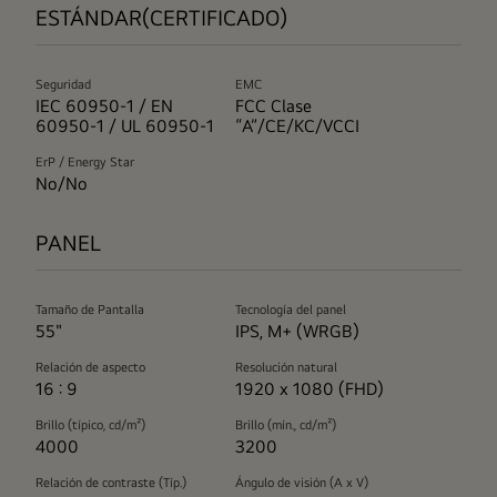
ESTÁNDAR(CERTIFICADO)
Seguridad
EMC
IEC 60950-1 / EN
FCC Clase
60950-1 / UL 60950-1
“A”/CE/KC/VCCI
ErP / Energy Star
No/No
PANEL
Tamaño de Pantalla
Tecnología del panel
55"
IPS, M+ (WRGB)
Relación de aspecto
Resolución natural
16 : 9
1920 x 1080 (FHD)
Brillo (típico, cd/m²)
Brillo (mín., cd/m²)
4000
3200
Relación de contraste (Típ.)
Ángulo de visión (A x V)