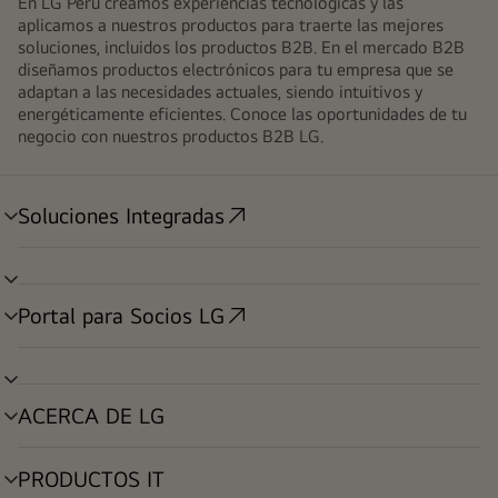
En LG Perú creamos experiencias tecnológicas y las
aplicamos a nuestros productos para traerte las mejores
soluciones, incluidos los productos B2B. En el mercado B2B
diseñamos productos electrónicos para tu empresa que se
adaptan a las necesidades actuales, siendo intuitivos y
energéticamente eficientes. Conoce las oportunidades de tu
negocio con nuestros productos B2B LG.
Soluciones Integradas
alternar
menú
alternar
menú
Portal para Socios LG
alternar
menú
alternar
menú
ACERCA DE LG
alternar
menú
PRODUCTOS IT
alternar