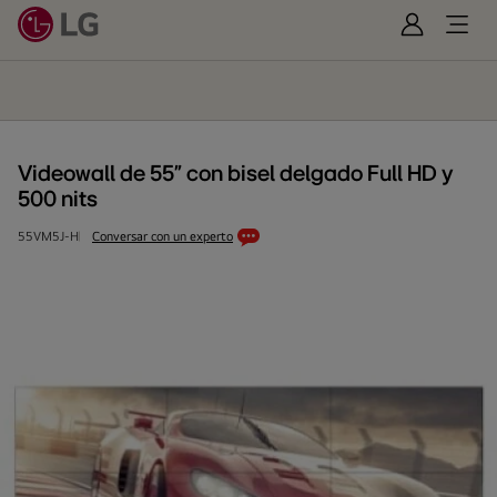
Iniciar
Open
Sesión
Menu
Videowall
de
55”
con
bisel
Videowall de 55” con bisel delgado Full HD y
delgado
500 nits
Full
HD
55VM5J-H
Conversar con un experto
y
500
nits