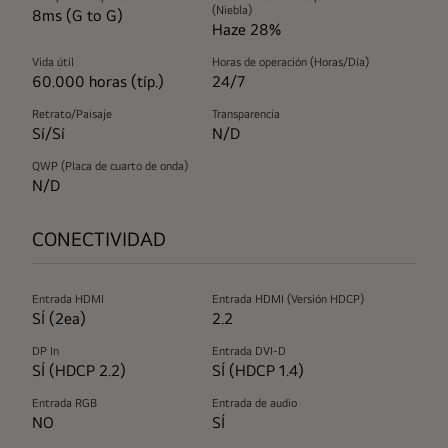
(Niebla)
8ms (G to G)
Haze 28%
Vida útil
Horas de operación (Horas/Día)
60.000 horas (típ.)
24/7
Retrato/Paisaje
Transparencia
Sí/Sí
N/D
QWP (Placa de cuarto de onda)
N/D
CONECTIVIDAD
Entrada HDMI
Entrada HDMI (Versión HDCP)
SÍ (2ea)
2.2
DP In
Entrada DVI-D
SÍ (HDCP 2.2)
SÍ (HDCP 1.4)
Entrada RGB
Entrada de audio
NO
SÍ