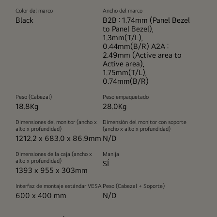
Color del marco
Ancho del marco
Black
B2B : 1.74mm (Panel Bezel
to Panel Bezel),
1.3mm(T/L),
0.44mm(B/R) A2A :
2.49mm (Active area to
Active area),
1.75mm(T/L),
0.74mm(B/R)
Peso (Cabezal)
Peso empaquetado
18.8Kg
28.0Kg
Dimensiones del monitor (ancho x
Dimensión del monitor con soporte
alto x profundidad)
(ancho x alto x profundidad)
1212.2 x 683.0 x 86.9mm
N/D
Dimensiones de la caja (ancho x
Manija
alto x profundidad)
SÍ
1393 x 955 x 303mm
Interfaz de montaje estándar VESA
Peso (Cabezal + Soporte)
600 x 400 mm
N/D