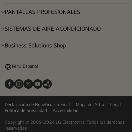
menú
PANTALLAS PROFESIONALES
alternar
menú
SISTEMAS DE AIRE ACONDICIONADO
alternar
menú
Business Solutions Shop
alternar
menú
Perú, Español
Declaración de Beneficiario Final
Mapa del Sitio
Legal
Política de privacidad
Accesibilidad
Copyright © 2009-2024 LG Electronics. Todos los derechos
reservados