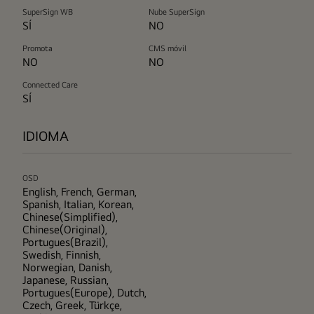
SuperSign WB
Nube SuperSign
SÍ
NO
Promota
CMS móvil
NO
NO
Connected Care
SÍ
IDIOMA
OSD
English, French, German,
Spanish, Italian, Korean,
Chinese(Simplified),
Chinese(Original),
Portugues(Brazil),
Swedish, Finnish,
Norwegian, Danish,
Japanese, Russian,
Portugues(Europe), Dutch,
Czech, Greek, Türkçe,