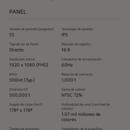
PANEL
Tamaño de pantalla (pulgadas)
Tecnología de paneles
55
IPS
Tipo de luz de fondo
Relación de aspecto
Directo
16:9
Resolución nativa
Frecuencia de actualización
1920 x 1080 (FHD)
60Hz
Brillo
Relación de contraste
500nit (Typ.)
1,000:1
Dinámica CR
Gama de colores
500,000:1
NTSC 72%
Ángulo de visión (AxV)
Profundidad de color (cantidad de
colores)
178º x 178º
1.07 mil millones de
colores
Tiempo de respuesta
Tratamiento de la superficie