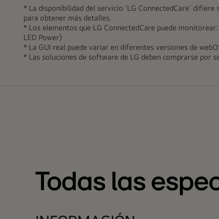
empleado
* La disponibilidad del servicio 'LG ConnectedCare' difier
de
para obtener más detalles.
LG
* Los elementos que LG ConnectedCare puede monitorear: pla
está
LED Power)
* La GUI real puede variar en diferentes versiones de webO
monitoreando
* Las soluciones de software de LG deben comprarse por s
de
forma
remota
la
serie
GPEJ
instalada
en
un
lugar
Todas las espec
diferente
mediante
el
uso