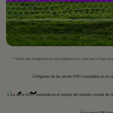
En
Diseñado para
el
* Todas las imágenes en esta página son solo para fines ilus
estadio,
se
Proteger a los
lleva
a
jugadores
cabo
Reproducción
un
partido
Teniendo en cuenta la seguridad de los jugadores y el pe
de
serie GPEJ ha sido especialmente diseñada con persia
fluida en
adheridas al frente del gabinete y la parte superior de 
fútbol