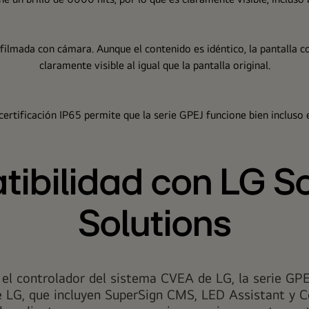
Dis
Con un p
 UEFA.
sobresale en e
omérico que
atención
avidad y
 de 7680 Hz
 las barras
nmente durante
Tanto la pa
tienen cert
ibilidad con LG S
000 Hz en la
* La prue
Solutions
el controlador del sistema CVEA de LG, la serie GPE
e LG, que incluyen SuperSign CMS, LED Assistant y 