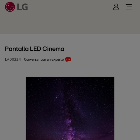
Iniciar
Open
Sesión
Menu
Pantalla
LED
Cinema
Pantalla LED Cinema
LAD033F
Conversar con un experto