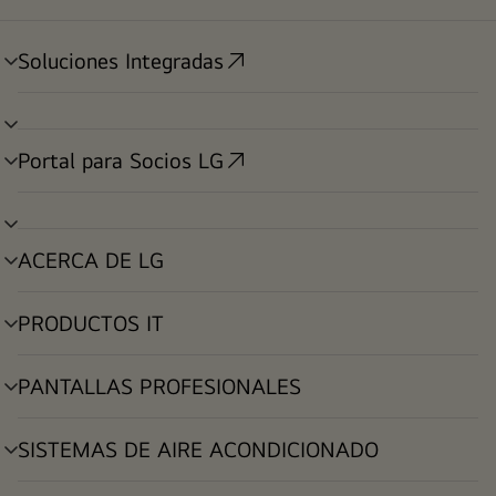
Soluciones Integradas
alternar
menú
alternar
menú
Portal para Socios LG
alternar
menú
alternar
menú
ACERCA DE LG
alternar
menú
PRODUCTOS IT
alternar
menú
PANTALLAS PROFESIONALES
alternar
menú
SISTEMAS DE AIRE ACONDICIONADO
alternar
menú