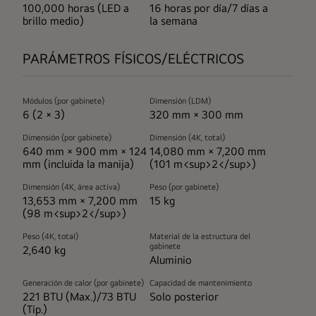
100,000 horas (LED a
16 horas por día/7 días a
brillo medio)
la semana
PARÁMETROS FÍSICOS/ELÉCTRICOS
Módulos (por gabinete)
Dimensión (LDM)
6 (2 × 3)
320 mm × 300 mm
Dimensión (por gabinete)
Dimensión (4K, total)
640 mm × 900 mm × 124
14,080 mm × 7,200 mm
mm (incluida la manija)
(101 m<sup>2</sup>)
Dimensión (4K, área activa)
Peso (por gabinete)
13,653 mm × 7,200 mm
15 kg
(98 m<sup>2</sup>)
Peso (4K, total)
Material de la estructura del
gabinete
2,640 kg
Aluminio
Generación de calor (por gabinete)
Capacidad de mantenimiento
221 BTU (Max.)/73 BTU
Solo posterior
(Típ.)