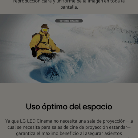
reproducción clara y uniforme de la imagen en toda la
pantalla.
Alta
uniformidad.
Uso óptimo del espacio
Ya que LG LED Cinema no necesita una sala de proyección—la
cual se necesita para salas de cine de proyección estándar—
garantiza el máximo beneficio al asegurar asientos