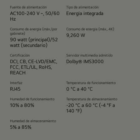
Fuente de alimentación
Tipo de alimentación
AC100-240 V ~, 50/60
Energía integrada
Hz
Consumo de energía (máx./por
Consumo de energía (máx., 4K)
gabinete)
9,260 W
90 watt (principal)/52
watt (secundario)
Certificación
Servidor multimedia admitido
DCI, CB, CE-LVD/EMC,
Dolby® IMS3000
FCC, ETL/UL, RoHS,
REACH
Interfaz
Temperatura de funcionamiento
RJ45
0 °C a 40 °C
Humedad de funcionamiento
Temperatura de almacenamiento
10% a 80%
-20 °C a 60 °C (-4 °F a
140 °F)
Humedad de almacenamiento
5% a 85%