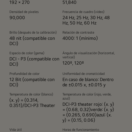
192 × 270
51,840
Densidad de pixeles
Frecuencia de cuadro (video)
90,000
24 Hz, 25 Hz, 30 Hz, 48
Hz, 50 Hz, 60 Hz
Brillo (después de la calibración)
Relación de contraste
48 nit (compatible con
4000: 1 (mínimo)
DCI)
Espacio de color (gama)
Ángulo de visualización (horizontal,
vertical)
DCI - P3 (compatible con
120º, 120º
DCI)
Profundidad de color
Uniformidad de cromaticidad
12 Bit (compatible con
En caso de blanco: Dentro
DCI)
de ±0.015 x, ±0.015 y
Temperatura de color (blanco)
Temperatura de color (rojo, verde,
azul)
(x. y) = (0.314,
DCI-P3 theater rojo: (x. y)
0.351)/DCI-P3 Theater
= (0.68, 0.32)verde: (x. y)
= (0.265, 0.690)azul: (x.
y) = (0.15, 0.06)
Vida útil
Horas de funcionamiento