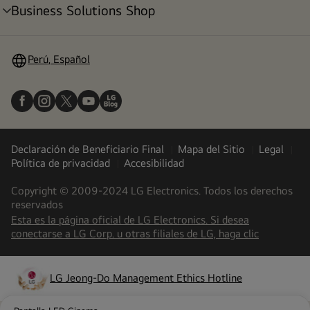
Business Solutions Shop
alternar
menú
Perú, Español
Declaración de Beneficiario Final
Mapa del Sitio
Legal
Política de privacidad
Accesibilidad
Copyright © 2009-2024 LG Electronics. Todos los derechos
reservados
Esta es la página oficial de LG Electronics. Si desea
(
opens
conectarse a LG Corp. u otras filiales de LG, haga clic
in
a
new
LG Jeong-Do Management Ethics Hotline
(
opens
tab
)
in