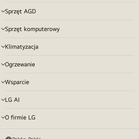
menu
Sprzęt AGD
Przełącznik
menu
Sprzęt komputerowy
Przełącznik
menu
Klimatyzacja
Przełącznik
menu
Ogrzewanie
Przełącznik
menu
Wsparcie
Przełącznik
menu
LG AI
Przełącznik
menu
O firmie LG
Przełącznik
menu