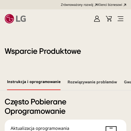
Zrównoważony rozwój
Klienci biznesowi
Zaloguj
Koszyk
Otwó
się
menu
Wsparcie Produktowe
Instrukcja i oprogramowanie
Rozwiązywanie problemów
Gwa
Często Pobierane
Oprogramowanie
Aktualizacja oprogramowania