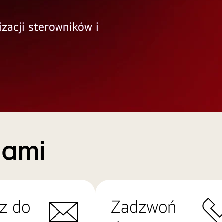
izacji sterowników i
Nami
z do
Zadzwoń