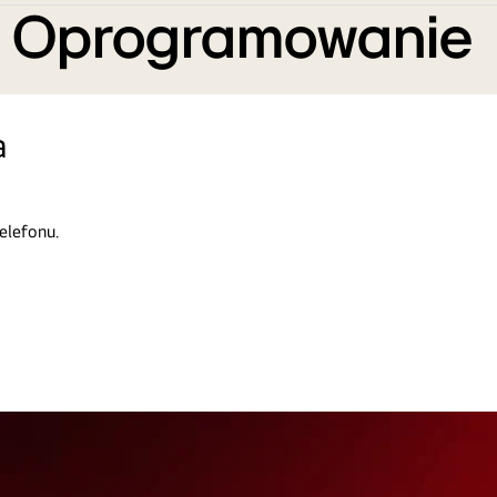
e Oprogramowanie
a
elefonu.