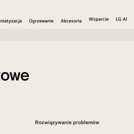
Wsparcie
LG AI
imatyzacja
Ogrzewanie
Akcesoria
towe
Rozwiązywanie problemów