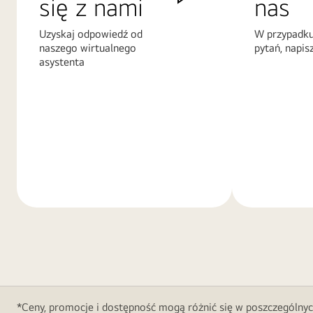
się z nami
nas
Uzyskaj odpowiedź od
W przypadku
naszego wirtualnego
pytań, napis
asystenta
Więcej
Więcej
informacji
informacji
*Ceny, promocje i dostępność mogą różnić się w poszczególnyc