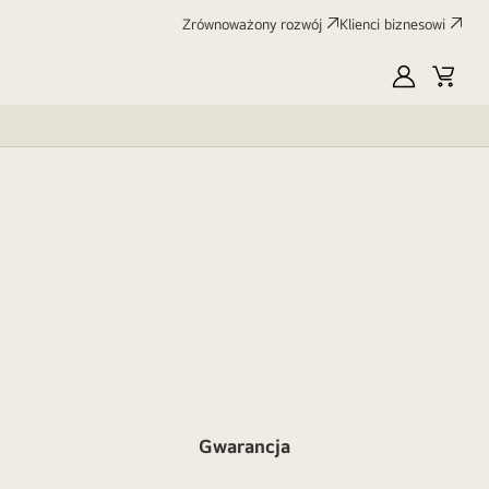
Zrównoważony rozwój
Klienci biznesowi
MyLG
Koszy
Gwarancja