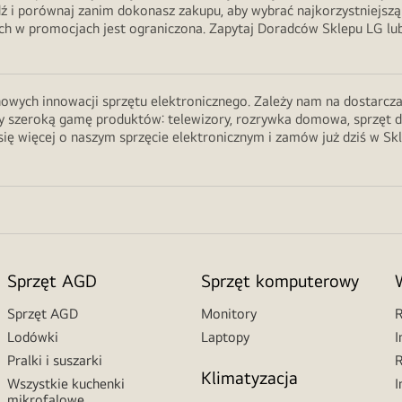
ź i porównaj zanim dokonasz zakupu, aby wybrać najkorzystniejszą
 w promocjach jest ograniczona. Zapytaj Doradców Sklepu LG lub 
wych innowacji sprzętu elektronicznego. Zależy nam na dostarczani
 szeroką gamę produktów: telewizory, rozrywka domowa, sprzęt do ku
ię więcej o naszym sprzęcie elektronicznym i zamów już dziś w Sk
Sprzęt AGD
Sprzęt komputerowy
Sprzęt AGD
Monitory
R
Lodówki
Laptopy
I
Pralki i suszarki
R
Klimatyzacja
Wszystkie kuchenki
I
mikrofalowe