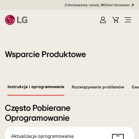
Zrównoważony rozwój
Klienci biznesowi
Zaloguj
Koszyk
Otwó
się
menu
Wsparcie Produktowe
Instrukcja i oprogramowanie
Rozwiązywanie problemów
Gwa
Często Pobierane
Oprogramowanie
Aktualizacja oprogramowania