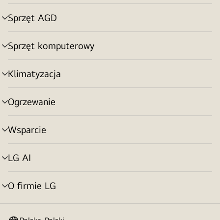
menu
Sprzęt AGD
Przełącznik
menu
Sprzęt komputerowy
Przełącznik
menu
Klimatyzacja
Przełącznik
menu
Ogrzewanie
Przełącznik
menu
Wsparcie
Przełącznik
menu
LG AI
Przełącznik
menu
O firmie LG
Przełącznik
menu