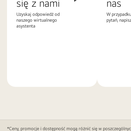
się z nami
nas
Uzyskaj odpowiedź od
W przypadku
naszego wirtualnego
pytań, napis
asystenta
Więcej
Więcej
informacji
informacji
*Ceny, promocje i dostępność mogą różnić się w poszczególnyc