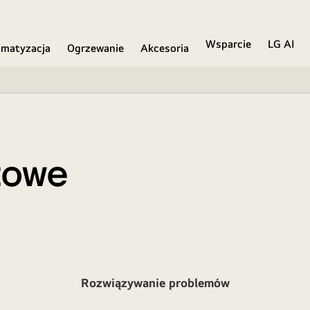
Wsparcie
LG AI
imatyzacja
Ogrzewanie
Akcesoria
towe
Rozwiązywanie problemów