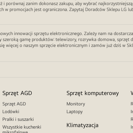
ź i porównaj zanim dokonasz zakupu, aby wybrać najkorzystniejszą
 w promocjach jest ograniczona. Zapytaj Doradców Sklepu LG lub 
wych innowacji sprzętu elektronicznego. Zależy nam na dostarczani
 szeroką gamę produktów: telewizory, rozrywka domowa, sprzęt do ku
ię więcej o naszym sprzęcie elektronicznym i zamów już dziś w Sk
Sprzęt AGD
Sprzęt komputerowy
Sprzęt AGD
Monitory
R
Lodówki
Laptopy
I
Pralki i suszarki
R
Klimatyzacja
Wszystkie kuchenki
I
mikrofalowe