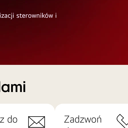
izacji sterowników i
Nami
z do
Zadzwoń