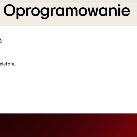
e Oprogramowanie
a
elefonu.