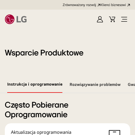
Zrównoważony rozwój
Klienci biznesowi
Zaloguj
Koszyk
Otwó
się
menu
Wsparcie Produktowe
Instrukcja i oprogramowanie
Rozwiązywanie problemów
Gwa
Często Pobierane
Oprogramowanie
Aktualizacja oprogramowania