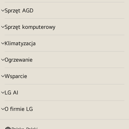
menu
Sprzęt AGD
Przełącznik
menu
Sprzęt komputerowy
Przełącznik
menu
Klimatyzacja
Przełącznik
menu
Ogrzewanie
Przełącznik
menu
Wsparcie
Przełącznik
menu
LG AI
Przełącznik
menu
O firmie LG
Przełącznik
menu