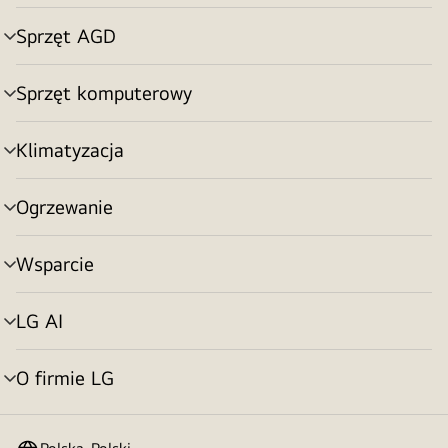
menu
Sprzęt AGD
Przełącznik
menu
Sprzęt komputerowy
Przełącznik
menu
Klimatyzacja
Przełącznik
menu
Ogrzewanie
Przełącznik
menu
Wsparcie
Przełącznik
menu
LG AI
Przełącznik
menu
O firmie LG
Przełącznik
menu