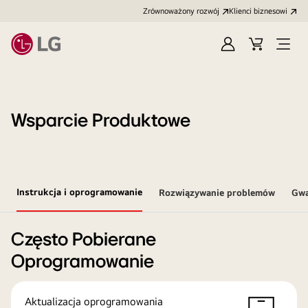
Zrównoważony rozwój
Klienci biznesowi
Zaloguj
Koszyk
Otwó
się
menu
Wsparcie Produktowe
Instrukcja i oprogramowanie
Rozwiązywanie problemów
Gwa
Często Pobierane
Oprogramowanie
Aktualizacja oprogramowania