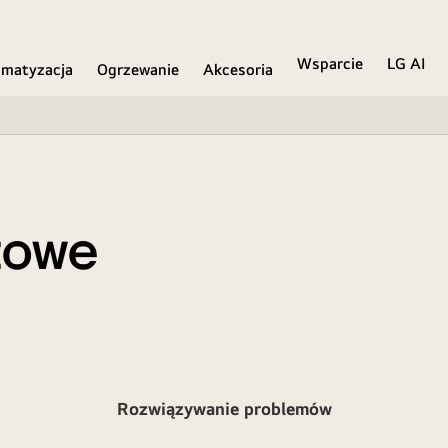
Wsparcie
LG AI
imatyzacja
Ogrzewanie
Akcesoria
towe
Rozwiązywanie problemów