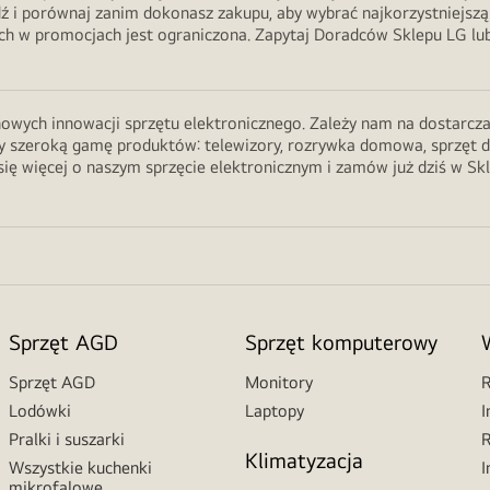
ź i porównaj zanim dokonasz zakupu, aby wybrać najkorzystniejszą
 w promocjach jest ograniczona. Zapytaj Doradców Sklepu LG lub 
wych innowacji sprzętu elektronicznego. Zależy nam na dostarczani
 szeroką gamę produktów: telewizory, rozrywka domowa, sprzęt do ku
ię więcej o naszym sprzęcie elektronicznym i zamów już dziś w Sk
Sprzęt AGD
Sprzęt komputerowy
Sprzęt AGD
Monitory
R
Lodówki
Laptopy
I
Pralki i suszarki
R
Klimatyzacja
Wszystkie kuchenki
I
mikrofalowe