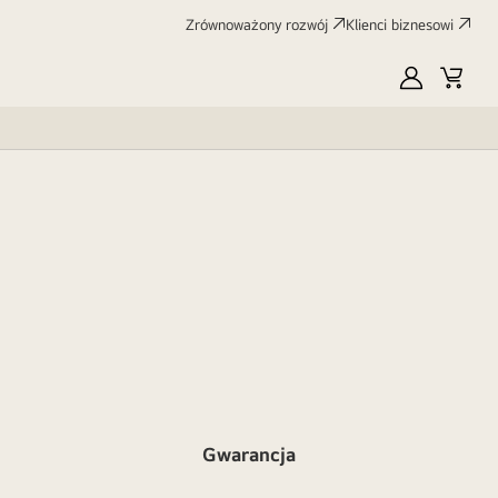
Zrównoważony rozwój
Klienci biznesowi
MyLG
Koszy
Gwarancja