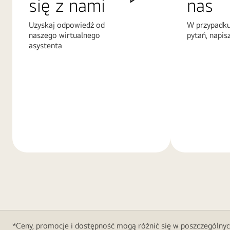
się z nami
nas
Uzyskaj odpowiedź od
W przypadku
naszego wirtualnego
pytań, napis
asystenta
Więcej
Więcej
informacji
informacji
*Ceny, promocje i dostępność mogą różnić się w poszczególnyc