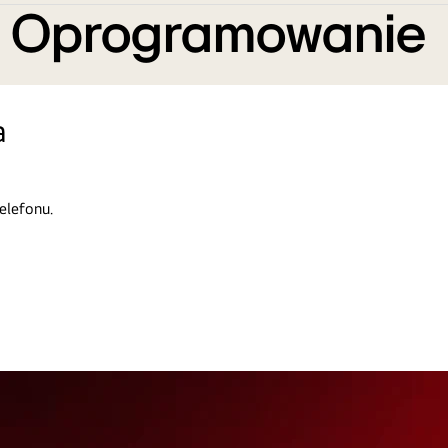
e Oprogramowanie
a
elefonu.