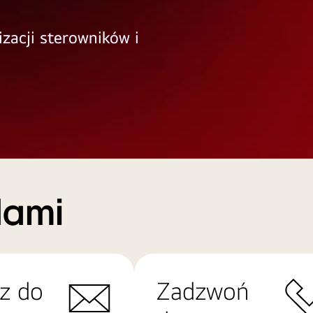
izacji sterowników i
Nami
z do
Zadzwoń