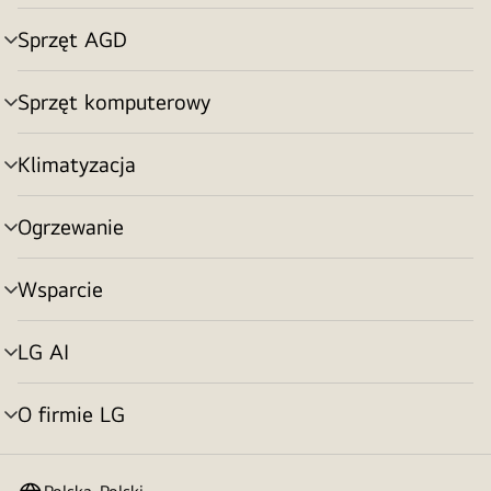
menu
Sprzęt AGD
Przełącznik
menu
Sprzęt komputerowy
Przełącznik
menu
Klimatyzacja
Przełącznik
menu
Ogrzewanie
Przełącznik
menu
Wsparcie
Przełącznik
menu
LG AI
Przełącznik
menu
O firmie LG
Przełącznik
menu