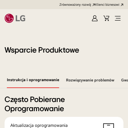
Zrównoważony rozwój
Klienci biznesowi
Zaloguj
Koszyk
Otwó
się
menu
Wsparcie Produktowe
Instrukcja i oprogramowanie
Rozwiązywanie problemów
Gwa
Często Pobierane
Oprogramowanie
Aktualizacja oprogramowania