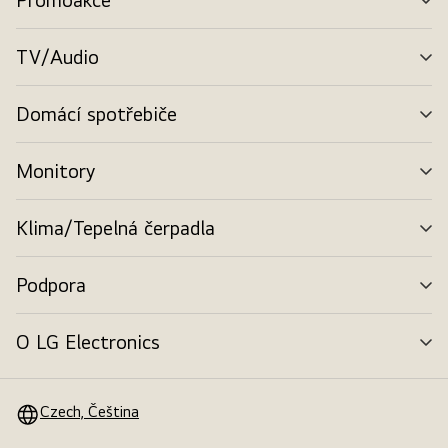
pře
TV/Audio
pře
Domácí spotřebiče
pře
Monitory
pře
Klima/Tepelná čerpadla
pře
Podpora
pře
O LG Electronics
pře
Czech, Čeština