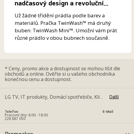
nadčasový design a revoluční...
Už žádné třídění prádla podle barev a
materiálů. Pračka TwinWash™ má druhý
buben: TwinWash Mini™. Umožní vám prát
různé prádlo v obou bubnech současně.
Nechybí možnost propojení...
* Ceny, promo akce a dostupnost se mohou lišit dle
obchodů a online. Ověřte si u vašeho obchodníka
konečnou cenu a dostupnost.
Další
LG TV, IT produkty, Domácí spotřebiče, Klimatizace a Tepelná Čerpadla
Život není jen o tom mít k dispozici ty nejnovější technologie. Jde hlavně o zážitky a zkušenosti, které tyto technologie vytvářejí. Je to spotřební elektronika, domácí spotřebiče a další produkty jako televize a audiovizuální systémy, mobilní telefony, domácí spotřebiče, počítačové produkty, klimatizační jednotky nebo různá řešení pro firmy, prostřednictvím kterých vám LG umožňuje jít vstříc životu a připravit vás na jeho největší okamžiky.
Telefon
E-Mail
Pracovní dny: 8:00 - 18:00
228 887 050
Společnost LG Electronics vyvíjí elektroniku, která je intuitivní, pohotová a energeticky úsporná, takže utrácíte rozumně, jste produktivnější a snižujete dopad své činnosti na svět kolem sebe. Zavázali jsme se k dodávání takových domácích spotřebičů a další spotřební elektroniky, jejichž funkce přesně odpovídá vašemu životnímu či pracovnímu stylu. Chceme vás neustále informovat o nových pokrocích v technologiích. Koneckonců – život je lepší, když jste připraveni.
Promoakce