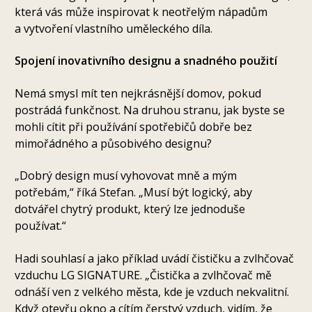
která vás může inspirovat k neotřelým nápadům
a vytvoření vlastního uměleckého díla.
Spojení inovativního designu a snadného použití
Nemá smysl mít ten nejkrásnější domov, pokud
postrádá funkčnost. Na druhou stranu, jak byste se
mohli cítit při používání spotřebičů dobře bez
mimořádného a působivého designu?
„Dobrý design musí vyhovovat mně a mým
potřebám,“ říká Stefan. „Musí být logický, aby
dotvářel chytrý produkt, který lze jednoduše
používat.“
Hadi souhlasí a jako příklad uvádí čističku a zvlhčovač
vzduchu LG SIGNATURE. „Čistička a zvlhčovač mě
odnáší ven z velkého města, kde je vzduch nekvalitní.
Když otevřu okno a cítím čerstvý vzduch, vidím, že