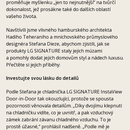
proměňuje myšlenku „jen to nejnutnější“ na tvůrčí
dokonalost, jež prosákne také do dalších oblastí
vašeho života.
Navštívili jsme vlivného hamburského architekta
Hadiho Teheraniho a mnichovského průmyslového
designéra Stefana Dieze, abychom zjistili, jak se
produkty LG SIGNATURE staly jejich múzami
a pomohly dodat jejich domovům styl a nádech luxusu.
Přečtěte si jejich příběhy:
Investujte svou lásku do detailů
Podle Stefana je chladnička LG SIGNATURE InstaView
Door-in-Door tak okouzlující, protože se spousta
pozornosti věnovala detailům. „Díky dvojímu klepnutí
na chladničku vidíte, co je uvnitř, a pak vzduchový
zámek zabrání závanu chladného vzduchu. To je
prostě úžasné,“ prohlásil nadšeně. „Podle mě je