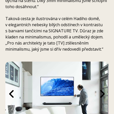
dýchla na stěnu. Díky 3mm minimalismu jsme schopni
toho dosáhnout.“
Taková cesta je ilustrována v celém Hadiho domě,
v elegantních nebesky bílých odstínech v kontrastu
s barvami tančícími na SIGNATURE TV. Důraz je zde
kladen na minimalismus, pohodlí a umělecký dojem.
„Pro nás architekty je tato [TV] ztělesněním
minimalismu, jaký jsme si dřív nedovedli představit.“