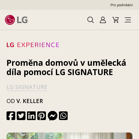
Pro podnikání
Hledat
Přihlásit se
Váš košík
Open
Proměna domovů v umělecká
díla pomocí LG SIGNATURE
LG SIGNATURE
OD
V. KELLER