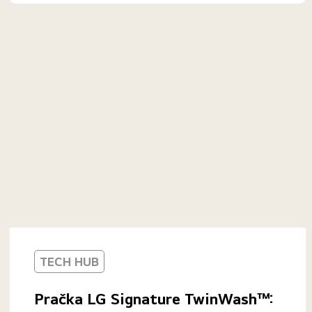
TECH HUB
Pračka LG Signature TwinWash™: