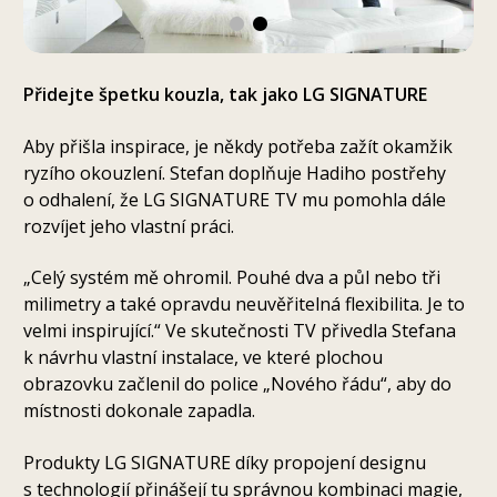
Přidejte špetku kouzla, tak jako LG SIGNATURE
Aby přišla inspirace, je někdy potřeba zažít okamžik
ryzího okouzlení. Stefan doplňuje Hadiho postřehy
o odhalení, že LG SIGNATURE TV mu pomohla dále
rozvíjet jeho vlastní práci.
„Celý systém mě ohromil. Pouhé dva a půl nebo tři
milimetry a také opravdu neuvěřitelná flexibilita. Je to
velmi inspirující.“ Ve skutečnosti TV přivedla Stefana
k návrhu vlastní instalace, ve které plochou
obrazovku začlenil do police „Nového řádu“, aby do
místnosti dokonale zapadla.
Produkty LG SIGNATURE díky propojení designu
s technologií přinášejí tu správnou kombinaci magie,