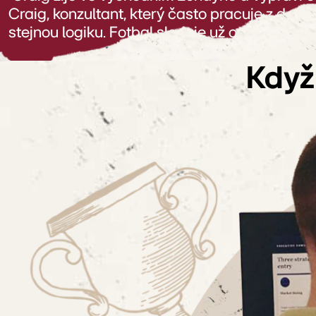
Craig, konzultant, který často pracuje z dom
stejnou logiku. Fotbal sleduje už od dětství
toho, aby se do zápasu 
Když