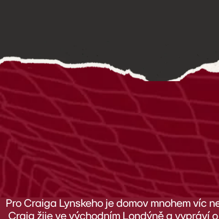
Pro Craiga Lynskeho je domov mnohem víc než j
Craig žije ve východním Londýně a vypráví o 