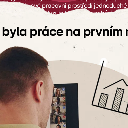
ova, udržuje své pracovní prostředí jednoduch
, během zápasů analyzuje taktiku a pochází z ro
opravdu ponořil, zatímco večery v týdnu pak sl
 byla práce na prvním 