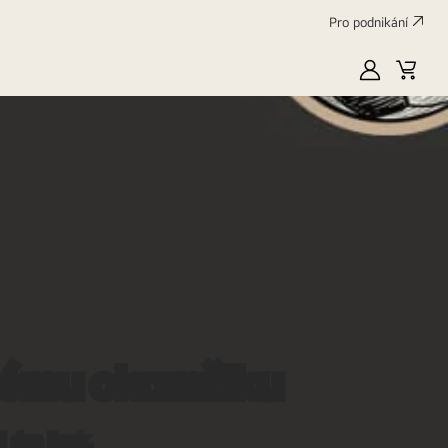
Pro podnikání
Moje
Váš
LG
košík
ždému okamžiku
 den jinak.