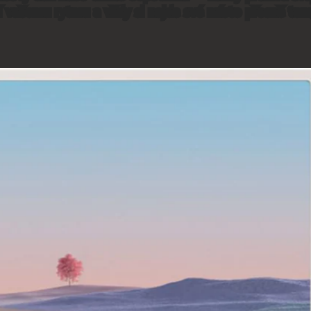
í vašemu rytmu a vždy si najde své místo přesně tam