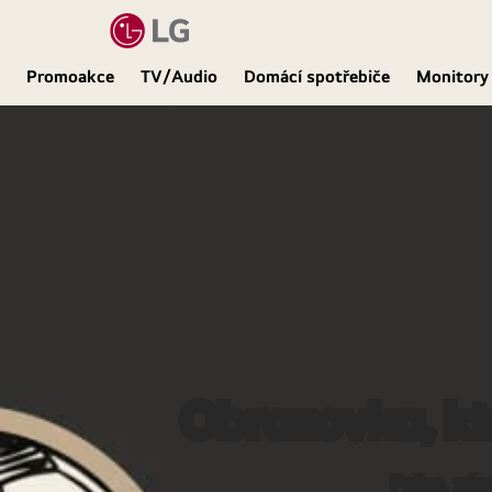
Promoakce
TV/Audio
Domácí spotřebiče
Monitory
Obrazovka, kt
Práce, záp