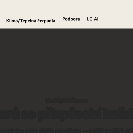
Podpora
LG AI
Klima/Tepelná čerpadla
Monthly LG I Červen
erá se přizpůsobí ka
asový den nebo chvíle odpočinku — každý prožívá svůj