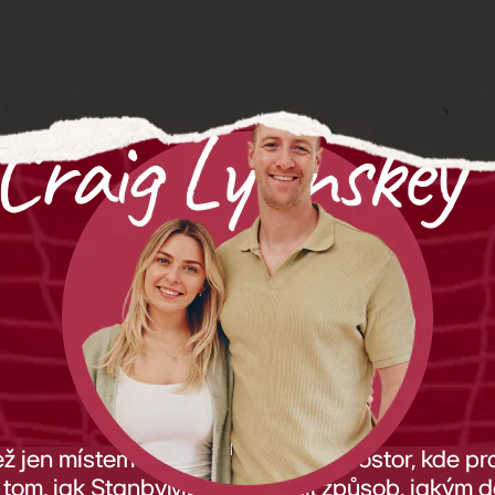
en místem k odpočinku. Je to prostor, kde prac
tom, jak StanbyME 2 proměnil způsob, jakým do