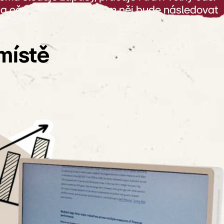
é a očekává, že vše kolem něj bude následovat
diny fanoušků Premier League. Víkendy jsou od
ouží k vypnutí po práci.
místě