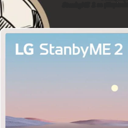
StanbyME 2
se přizpůsob