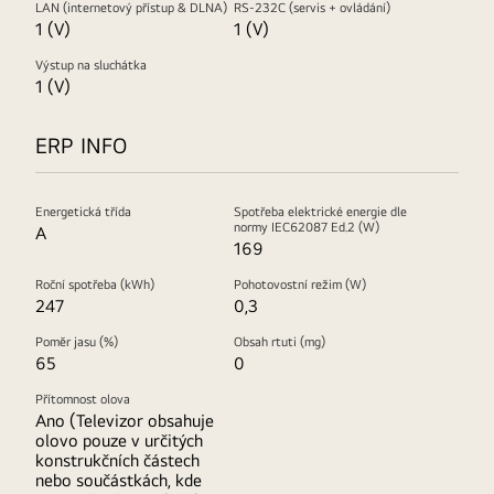
LAN (internetový přístup & DLNA)
RS-232C (servis + ovládání)
1 (V)
1 (V)
Výstup na sluchátka
1 (V)
ERP INFO
Energetická třída
Spotřeba elektrické energie dle
normy IEC62087 Ed.2 (W)
A
169
Roční spotřeba (kWh)
Pohotovostní režim (W)
247
0,3
Poměr jasu (%)
Obsah rtuti (mg)
65
0
Přítomnost olova
Ano (Televizor obsahuje
olovo pouze v určitých
konstrukčních částech
nebo součástkách, kde