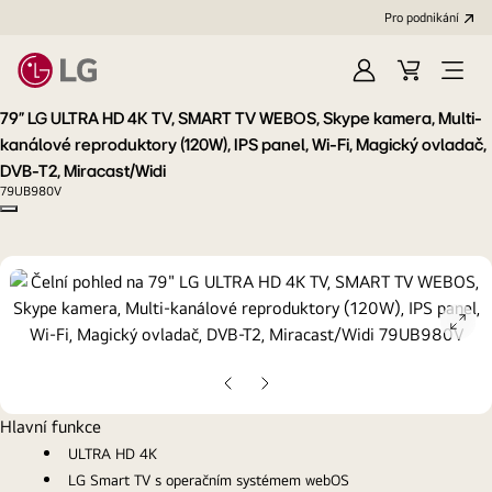
Pro podnikání
Přihlásit
Váš
Open
se
košík
Menu
79" LG ULTRA HD 4K TV, SMART TV WEBOS, Skype kamera, Multi-
kanálové reproduktory (120W), IPS panel, Wi-Fi, Magický ovladač,
DVB-T2, Miracast/Widi
79UB980V
Copy model name
ope
gall
pop
Předchozí
Další
snímek
snímek
Hlavní funkce
ULTRA HD 4K
LG Smart TV s operačním systémem webOS