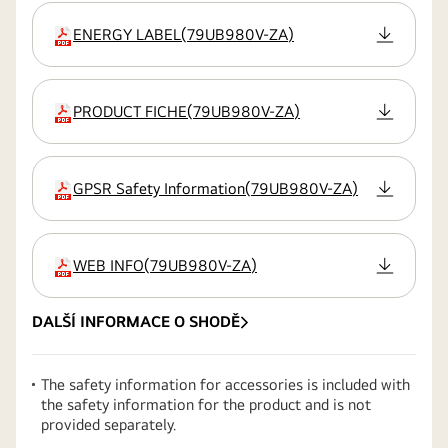
ENERGY LABEL
(
79UB980V-ZA
)
přípona:pdf
PRODUCT FICHE
(
79UB980V-ZA
)
přípona:pdf
GPSR Safety Information
(
79UB980V-ZA
)
přípona:pdf
WEB INFO
(
79UB980V-ZA
)
přípona:pdf
DALŠÍ INFORMACE O SHODĚ
The safety information for accessories is included with
the safety information for the product and is not
provided separately.