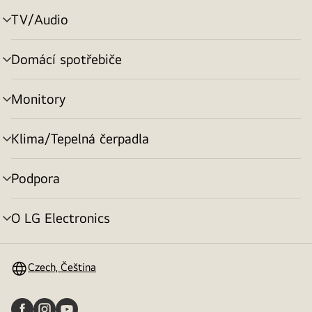
TV/Audio
přepínání
menu
Domácí spotřebiče
přepínání
menu
Monitory
přepínání
menu
Klima/Tepelná čerpadla
přepínání
menu
Podpora
přepínání
menu
O LG Electronics
přepínání
menu
Czech, Čeština