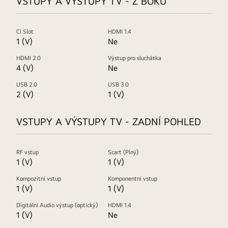
VSTUPY A VÝSTUPY TV - Z BOKU
CI Slot
HDMI 1.4
1 (V)
Ne
HDMI 2.0
Výstup pro sluchátka
4 (V)
Ne
USB 2.0
USB 3.0
2 (V)
1 (V)
VSTUPY A VÝSTUPY TV - ZADNÍ POHLED
RF vstup
Scart (Plný)
1 (V)
1 (V)
Kompozitní vstup
Komponentní vstup
1 (V)
1 (V)
Digitální Audio výstup (optický)
HDMI 1.4
1 (V)
Ne