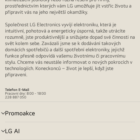
prostřednictvím kterých vám LG umožňuje jít vstříc životu a
připravit vás na jeho největší okamžiky.
Společnost LG Electronics vyvíjí elektroniku, která je
intuitivní, pohotová a energeticky úsporná, takže utrácíte
rozumně, jste produktivnější a snižujete dopad své činnosti na
svět kolem sebe. Zavázali jsme se k dodávání takových
domácích spotřebičů a další spotřební elektroniky, jejichž
funkce přesně odpovídá vašemu životnímu či pracovnímu
stylu. Chceme vás neustále informovat o nových pokrocích v
technologiích. Koneckonců – život je lepší, když jste
připraveni.
Telefon
E-Mail
Pracovní dny: 8:00 - 18:00
228 887 050
Promoakce
přepínání
menu
LG AI
přepínání
menu