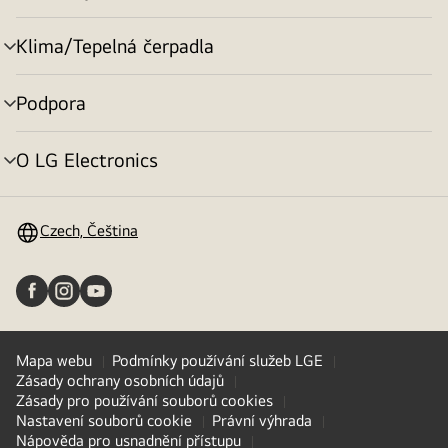
menu
Klima/Tepelná čerpadla
přepínání
menu
Podpora
přepínání
menu
O LG Electronics
přepínání
menu
Czech, Čeština
Mapa webu
Podmínky používání služeb LGE
Zásady ochrany osobních údajů
Zásady pro používání souborů cookies
Nastavení souborů cookie
Právní výhrada
Nápověda pro usnadnění přístupu