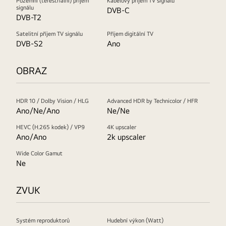
Pozemní (terestriální) příjem
Kabelový příjem TV signálu
signálu
DVB-C
DVB-T2
Satelitní příjem TV signálu
Příjem digitální TV
DVB-S2
Ano
OBRAZ
HDR 10 / Dolby Vision / HLG
Advanced HDR by Technicolor / HFR
Ano/Ne/Ano
Ne/Ne
HEVC (H.265 kodek) / VP9
4K upscaler
Ano/Ano
2k upscaler
Wide Color Gamut
Ne
ZVUK
Systém reproduktorů
Hudební výkon (Watt)