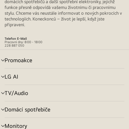
domácích spotřebičů a další spotřební elektroniky, jejichž
funkce přesně odpovídá vašemu životnímu či pracovnímu
stylu. Chceme vás neustále informovat o nových pokrocích v
technologiích. Koneckonců – život je lepší, když jste
připraveni.
Telefon
E-Mail
Pracovní dny: 8:00 - 18:00
228 887 050
Promoakce
přepínání
menu
LG AI
přepínání
menu
TV/Audio
přepínání
menu
Domácí spotřebiče
přepínání
menu
Monitory
přepínání