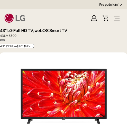
Pro podnikání
Přihlásit
Váš
Open
se
košík
Menu
43" LG Full HD TV, webOS Smart TV
43LM6300
Copy model name
43" (108cm)
32" (80cm)