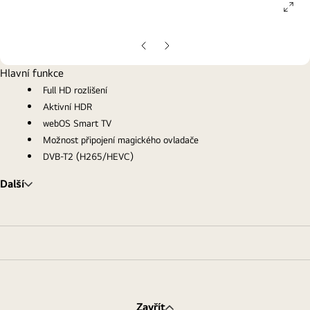
ope
gall
pop
Předchozí
Další
snímek
snímek
Hlavní funkce
Full HD rozlišení
Aktivní HDR
webOS Smart TV
Možnost připojení magického ovladače
DVB-T2 (H265/HEVC)
Další
Zavřít