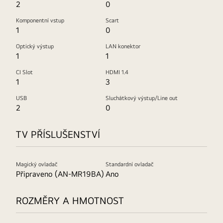
2
0
Komponentní vstup
Scart
1
0
Optický výstup
LAN konektor
1
1
CI Slot
HDMI 1.4
1
3
USB
Sluchátkový výstup/Line out
2
0
TV PŘÍSLUŠENSTVÍ
Magický ovladač
Standardní ovladač
Připraveno (AN-MR19BA)
Ano
ROZMĚRY A HMOTNOST