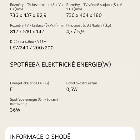
Rozměry - TV bez stojanu (Š x V x
Rozměry - TV včetně stojanu (Š x V
H) (mm)
x H) (mm)
736 x 437 x 82,9
736 x 464 x 180
Rozměry TV - krabice (ŠxVxH) mm
Hmotnost (čistá/balení) (kg)
812 x 510 x 142
4,7 / 5,9
Držák na stěnu / VESA
LSW240 / 200x200
SPOTŘEBA ELEKTRICKÉ ENERGIE(W)
Energetická třída (A - G)
Pohotovostní režim
F
0,5W
Spotřeba energie (On - tovární
nastavení)
36W
INFORMACE O SHODĚ