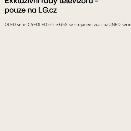
Exkluzivní řady televizorů -
pouze na LG.cz
OLED série C5E
OLED série G55 se stojanem zdarma
QNED séri