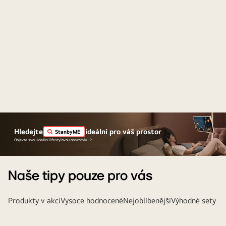
Hledejte
ideální pro váš prostor
StanbyME
Objevte svou ideální lifestylovou obrazovku
Naše tipy pouze pro vás
Produkty v akci
Vysoce hodnocené
Nejoblíbenější
Výhodné sety