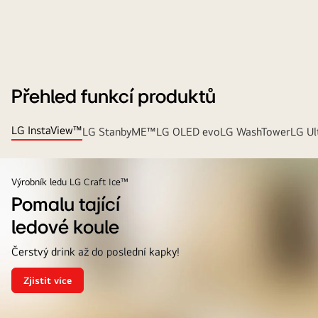
Přehled funkcí produktů
LG InstaView™
LG StanbyME™
LG OLED evo
LG WashTower
LG Ul
Výrobník ledu LG Craft Ice™
Pomalu tající
ledové koule
Čerstvý drink až do poslední kapky!
Zjistit více
Pomalu
tající<br>ledové
koule