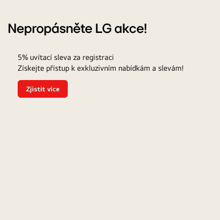
Nepropásněte LG akce!
5%
Vý
5% uvítací sleva za registraci
sleva
pr
Získejte přístup k exkluzivním nabídkám a slevám!
pro
se
registrované
Zjistit více
5%
uživatele
uvítací
sleva
za
registraci