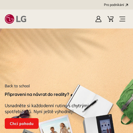
Pro podnikání
Přihlásit
Váš
Open
se
košík
Menu
LG
Back to school
Připraveni na návrat do reality?
Usnadněte si každodenní rutinu s chytrými
spotřebiči LG. Nyní ještě výhodněji.
Chci pohodu
Připraveni
na