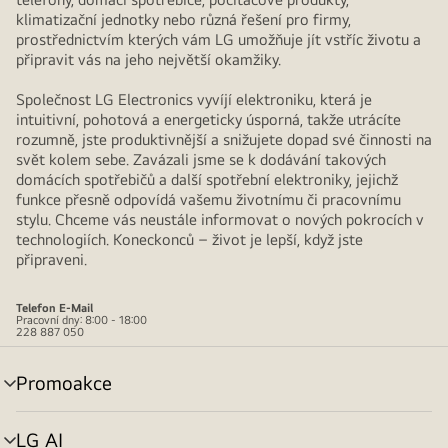
klimatizační jednotky nebo různá řešení pro firmy,
prostřednictvím kterých vám LG umožňuje jít vstříc životu a
připravit vás na jeho největší okamžiky.
Společnost LG Electronics vyvíjí elektroniku, která je
intuitivní, pohotová a energeticky úsporná, takže utrácíte
rozumně, jste produktivnější a snižujete dopad své činnosti na
svět kolem sebe. Zavázali jsme se k dodávání takových
domácích spotřebičů a další spotřební elektroniky, jejichž
funkce přesně odpovídá vašemu životnímu či pracovnímu
stylu. Chceme vás neustále informovat o nových pokrocích v
technologiích. Koneckonců – život je lepší, když jste
připraveni.
Telefon
E-Mail
Pracovní dny: 8:00 - 18:00
228 887 050
Promoakce
přepínání
menu
LG AI