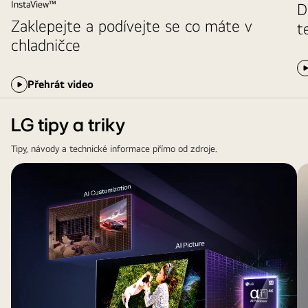
chladničky
InstaView™
D
s
Zaklepejte a podívejte se co máte v
t
mrazničkou
chladničce
Instaview
Přehrát video
LG tipy a triky
Tipy, návody a technické informace přímo od zdroje.