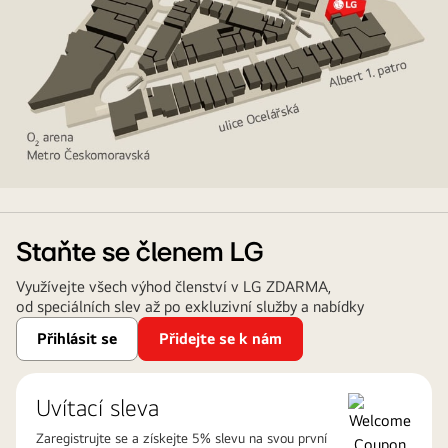
LG
Showroom
v
Staňte se členem LG
Praze
Využívejte všech výhod členství v LG ZDARMA,
od speciálních slev až po exkluzivní služby a nabídky
Přihlásit se
Přidejte se k nám
Uvítací sleva
Zaregistrujte se a získejte 5% slevu na svou první