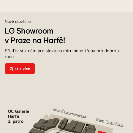
Nově otevřeno
LG Showroom
v Praze na Harfě!
Přijďte si k nám pro slevu na míru nebo třeba pro dobrou
radu
Zjistit více
LG
Showroom
<br>v
Praze
na
Harfě!