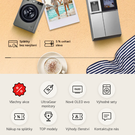
návrat
do
reality?
Back
to
normal
life
Všechny akce
UltraGear
Nové OLED evo
Výhodné sety
-
monitory
spotřebiče
Nákup na splátky
TOP modely
Výhody členství
Kontaktujte nás