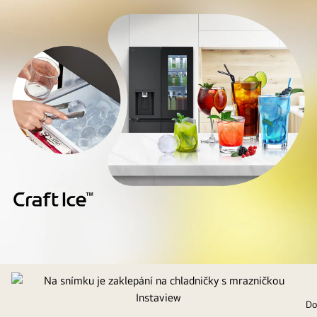
Na
snímku
jsou
Do