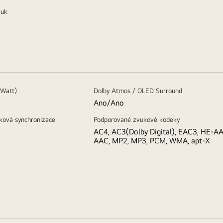
vuk
(Watt)
Dolby Atmos / OLED Surround
Ano/Ano
ková synchronizace
Podporované zvukové kodeky
AC4, AC3(Dolby Digital), EAC3, HE-AA
AAC, MP2, MP3, PCM, WMA, apt-X