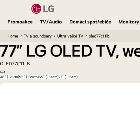
77" LG OLED TV, webOS Smart TV
Promoakce
TV/Audio
Domácí spotřebiče
Monitory
Home
TV a soundbary
Ultra velké TV
oled77c11lb
77" LG OLED TV, 
OLED77C11LB
Copy model name
48" (121cm)
55" (139cm)
65" (164cm)
77" (195cm)