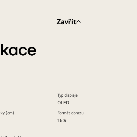
Zavřít
ikace
Typ displeje
OLED
vky (cm)
Formát obrazu
16:9