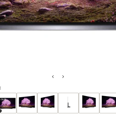
Předchozí
Další
snímek
snímek
Předchozí
snímek