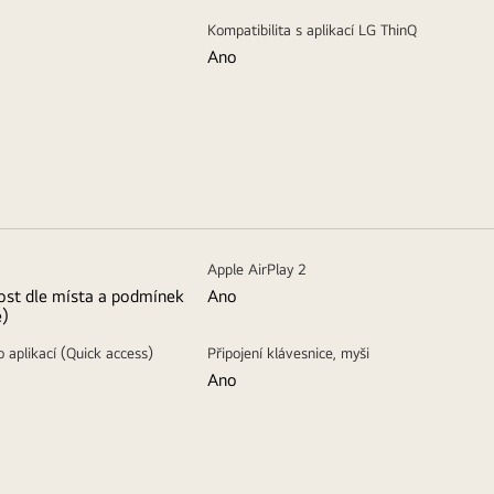
Kompatibilita s aplikací LG ThinQ
Ano
Apple AirPlay 2
ost dle místa a podmínek
Ano
e)
o aplikací (Quick access)
Připojení klávesnice, myši
Ano