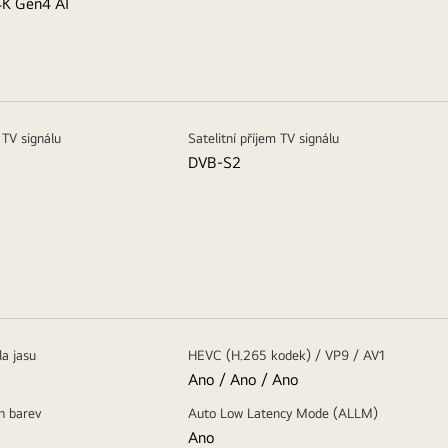
4K Gen4 AI
 TV signálu
Satelitní příjem TV signálu
DVB-S2
la jasu
HEVC (H.265 kodek) / VP9 / AV1
Ano / Ano / Ano
h barev
Auto Low Latency Mode (ALLM)
Ano