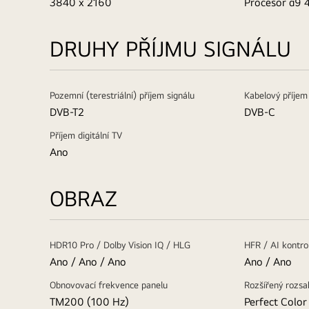
3840 x 2160
Procesor α9 
DRUHY PŘÍJMU SIGNÁLU
Pozemní (terestriální) příjem signálu
Kabelový příjem
DVB-T2
DVB-C
Příjem digitální TV
Ano
OBRAZ
HDR10 Pro / Dolby Vision IQ / HLG
HFR / AI kontro
Ano / Ano / Ano
Ano / Ano
Obnovovací frekvence panelu
Rozšířený rozsa
TM200 (100 Hz)
Perfect Color