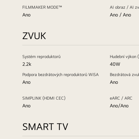
FILMMAKER MODE™
AI obraz / AI z
Ano
Ano / Ano
ZVUK
Systém reproduktorů
Hudební výkon 
2.2k
40W
Podpora bezdrátových reproduktorů WiSA
Bezdrátová zvu
Ano
Ano
SIMPLINK (HDMI CEC)
eARC / ARC
Ano
Ano/Ano
SMART TV