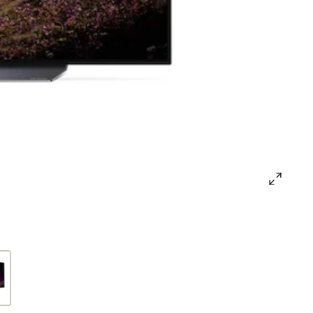
open
gallery
popup