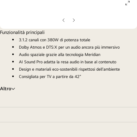
ope
gall
pop
Slide
Slide
precedente
successiva
Funzionalità principali
3.1.2 canali con 380W di potenza totale
Dolby Atmos e DTS:X per un audio ancora più immersivo
Audio spaziale grazie alla tecnologia Meridian
AI Sound Pro adatta la resa audio in base al contenuto
Design e materiali eco-sostenibili rispettosi dell'ambiente
Consigliata per TV a partire da 42"
Altro