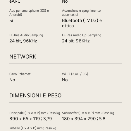
eARC
No
App per smartphone (iOS e
Accensione e spegnimento
Android)
automatici
Sì
Bluetooth (TV LG) e
ottico
Hi-Res Audio Sampling
Hi-Res Audio Up-Sampling
24 bit, 96KHz
24 bit, 96KHz
NETWORK
Cavo Ethernet
Wi-Fi (2.4G / 5G)
No
No
DIMENSIONI E PESO
Principale (L x A x P) mm ; Peso kg
Subwoofer (L x A x P) mm ; Peso Kg
890 x 65 x 119 ; 3,79
180 x 394 x 290 ; 5,8
Imballo (L x A x P) mm ; Peso kg