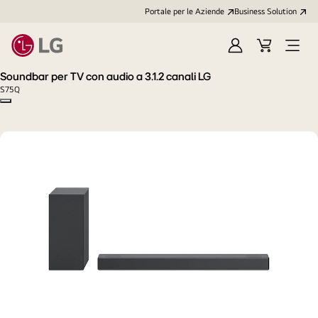
Portale per le Aziende
Business Solution
Accedi
Cart
Open
/
Menu
Soundbar per TV con audio a 3.1.2 canali LG
Registrati
S75Q
Copy model name