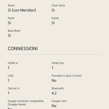
Music
Clear Voice
Sì (con Meridian)
Sì
Sport
Game
Sì
Sì
Bass Blast
Sì
CONNESSIONI
HDMI In
HDMI Out
1
1
USB
Portable in (jack 3,5mm)
1
No
Optical in
Bluetooth
1
4.2
Google Assistant compatibile
Google Cast
(Google Home)
No