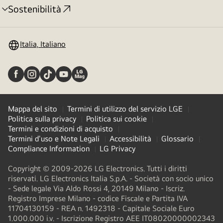
Sostenibilità
Attivazione
menu
Italia, Italiano
Mappa del sito
Termini di utilizzo del servizio LGE
Politica sulla privacy
Politica sui cookie
Termini e condizioni di acquisto
Termini d'uso e Note Legali
Accessibilità
Glossario
Compliance Information
LG Privacy
Copyright © 2009-2026 LG Electronics. Tutti i diritti
riservati. LG Electronics Italia S.p.A. - Società con socio unico
- Sede legale Via Aldo Rossi 4, 20149 Milano - Iscriz.
Registro Imprese Milano - codice Fiscale e Partita IVA
11704130159 - REA n. 1492318 - Capitale Sociale Euro
1.000.000 i.v. - Iscrizione Registro AEE IT08020000002343​