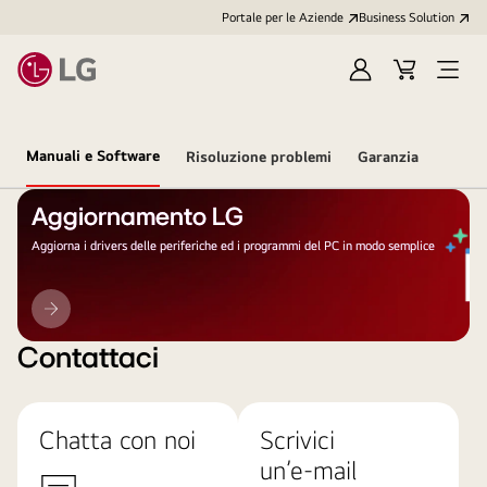
Portale per le Aziende
Business Solution
Accedi
Cart
Open
/
Menu
Registrati
Manuali e Software
Risoluzione problemi
Garanzia
Aggiornamento LG
Aggiorna i drivers delle periferiche ed i programmi del PC in modo semplice
Aggiornamento
LG
Contattaci
Chatta con noi
Scrivici
un’e-mail