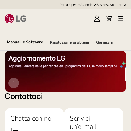
Portale per le Aziende
Business Solution
Accedi
Cart
Open
/
Menu
Registrati
Manuali e Software
Risoluzione problemi
Garanzia
Aggiornamento LG
Aggiorna i drivers delle periferiche ed i programmi del PC in modo semplice
Aggiornamento
LG
Contattaci
Chatta con noi
Scrivici
un’e-mail