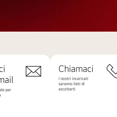
ci
Chiamaci
mail
I nostri incaricati
saranno lieti di
ascoltarti
ale per
ù
Scopri