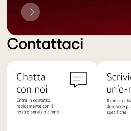
Aggiornamento
LG
Contattaci
Chatta
Scrivi
con noi
un’e-
Entra in contatto
Il mezzo ide
rapidamente con il
domande pi
nostro servizio clienti
specifiche
Scopri
Scopri