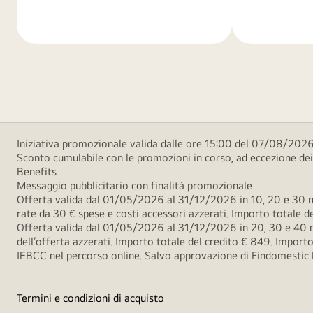
di
di
più
più
Iniziativa promozionale valida dalle ore 15:00 del 07/08/2026 
Sconto cumulabile con le promozioni in corso, ad eccezione d
Benefits
Messaggio pubblicitario con finalità promozionale
Offerta valida dal 01/05/2026 al 31/12/2026 in 10, 20 e 30 m
rate da 30 € spese e costi accessori azzerati. Importo totale
Offerta valida dal 01/05/2026 al 31/12/2026 in 20, 30 e 40 m
dell’offerta azzerati. Importo totale del credito € 849. Impo
IEBCC nel percorso online. Salvo approvazione di Findomestic Ban
Termini e condizioni di acquisto