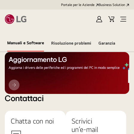
Portale per le Aziende
Business Solution
Accedi
Cart
Open
/
Menu
Registrati
Manuali e Software
Risoluzione problemi
Garanzia
Aggiornamento LG
Aggiorna i drivers delle periferiche ed i programmi del PC in modo semplice
Aggiornamento
LG
Contattaci
Chatta con noi
Scrivici
un’e-mail