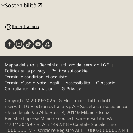
Sostenibilità
Attivazione
menu
Italia, Italiano
Mappa del sito
Termini di utilizzo del servizio LGE
Politica sulla privacy
Politica sui cookie
Termini e condizioni di acquisto
Termini d'uso e Note Legali
Accessibilità
Glossario
Compliance Information
LG Privacy
Copyright © 2009-2026 LG Electronics. Tutti i diritti
riservati. LG Electronics Italia S.p.A. - Società con socio unico
- Sede legale Via Aldo Rossi 4, 20149 Milano - Iscriz.
Registro Imprese Milano - codice Fiscale e Partita IVA
11704130159 - REA n. 1492318 - Capitale Sociale Euro
1.000.000 i.v. - Iscrizione Registro AEE IT08020000002343​