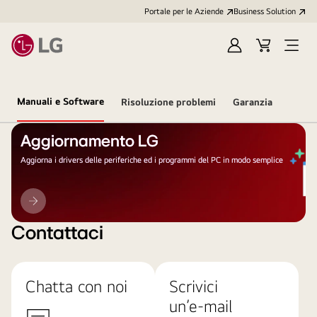
Portale per le Aziende
Business Solution
Accedi
Cart
Open
/
Menu
Registrati
Manuali e Software
Risoluzione problemi
Garanzia
Aggiornamento LG
Aggiorna i drivers delle periferiche ed i programmi del PC in modo semplice
Aggiornamento
LG
Contattaci
Chatta con noi
Scrivici
un’e-mail