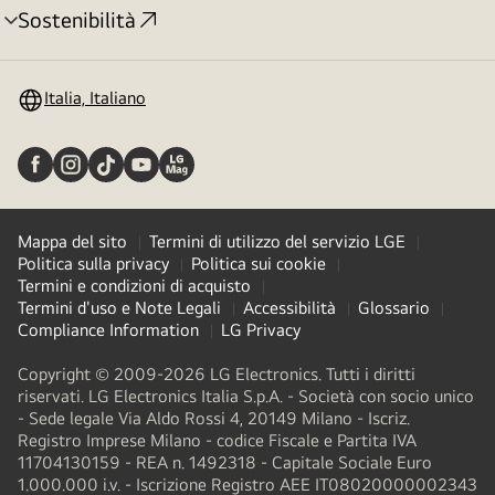
Sostenibilità
Attivazione
menu
Italia, Italiano
Mappa del sito
Termini di utilizzo del servizio LGE
Politica sulla privacy
Politica sui cookie
Termini e condizioni di acquisto
Termini d'uso e Note Legali
Accessibilità
Glossario
Compliance Information
LG Privacy
Copyright © 2009-2026 LG Electronics. Tutti i diritti
riservati. LG Electronics Italia S.p.A. - Società con socio unico
- Sede legale Via Aldo Rossi 4, 20149 Milano - Iscriz.
Registro Imprese Milano - codice Fiscale e Partita IVA
11704130159 - REA n. 1492318 - Capitale Sociale Euro
1.000.000 i.v. - Iscrizione Registro AEE IT08020000002343​