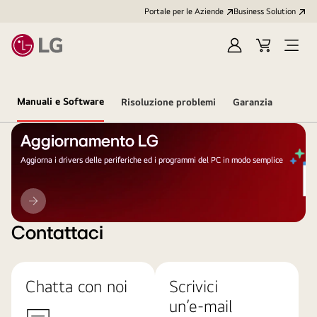
Portale per le Aziende
Business Solution
Accedi
Cart
Open
/
Menu
Registrati
Manuali e Software
Risoluzione problemi
Garanzia
Aggiornamento LG
Aggiorna i drivers delle periferiche ed i programmi del PC in modo semplice
Aggiornamento
LG
Contattaci
Chatta con noi
Scrivici
un’e-mail