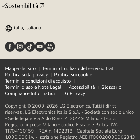
Sostenibilità
Attivazione
menu
Italia, Italiano
Mappa del sito
Termini di utilizzo del servizio LGE
Politica sulla privacy
Politica sui cookie
Termini e condizioni di acquisto
Termini d'uso e Note Legali
Accessibilità
Glossario
Compliance Information
LG Privacy
Copyright © 2009-2026 LG Electronics. Tutti i diritti
riservati. LG Electronics Italia S.p.A. - Società con socio unico
- Sede legale Via Aldo Rossi 4, 20149 Milano - Iscriz.
Registro Imprese Milano - codice Fiscale e Partita IVA
11704130159 - REA n. 1492318 - Capitale Sociale Euro
1.000.000 i.v. - Iscrizione Registro AEE IT08020000002343​