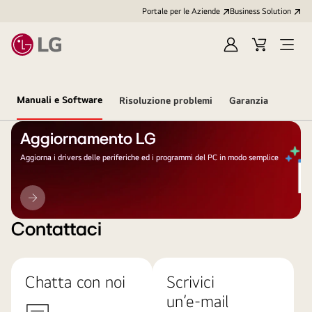
Portale per le Aziende
Business Solution
Accedi
Cart
Open
/
Menu
Registrati
Manuali e Software
Risoluzione problemi
Garanzia
Aggiornamento LG
Aggiorna i drivers delle periferiche ed i programmi del PC in modo semplice
Aggiornamento
LG
Contattaci
Chatta con noi
Scrivici
un’e-mail