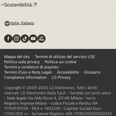
Sostenibilità
Attivazione
menu
Italia, Italiano
Mappa del sito
Termini di utilizzo del servizio LGE
Politica sulla privacy
Politica sui cookie
Termini e condizioni di acquisto
Termini d'uso e Note Legali
Accessibilità
Glossario
Compliance Information
LG Privacy
Copyright © 2009-2026 LG Electronics. Tutti i diritti
riservati. LG Electronics Italia S.p.A. - Società con socio unico
- Sede legale Via Aldo Rossi 4, 20149 Milano - Iscriz.
Registro Imprese Milano - codice Fiscale e Partita IVA
11704130159 - REA n. 1492318 - Capitale Sociale Euro
1.000.000 i.v. - Iscrizione Registro AEE IT08020000002343​