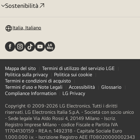
Sostenibilità
Attivazione
menu
Italia, Italiano
Mappa del sito
Termini di utilizzo del servizio LGE
Politica sulla privacy
Politica sui cookie
Termini e condizioni di acquisto
Termini d'uso e Note Legali
Accessibilità
Glossario
Compliance Information
LG Privacy
Copyright © 2009-2026 LG Electronics. Tutti i diritti
riservati. LG Electronics Italia S.p.A. - Società con socio unico
- Sede legale Via Aldo Rossi 4, 20149 Milano - Iscriz.
Registro Imprese Milano - codice Fiscale e Partita IVA
11704130159 - REA n. 1492318 - Capitale Sociale Euro
1.000.000 i.v. - Iscrizione Registro AEE IT08020000002343​