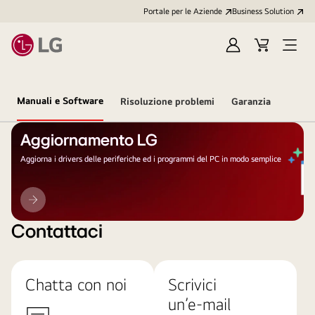
Portale per le Aziende
Business Solution
Accedi
Cart
Open
/
Menu
Registrati
Manuali e Software
Risoluzione problemi
Garanzia
Aggiornamento LG
Aggiorna i drivers delle periferiche ed i programmi del PC in modo semplice
Aggiornamento
LG
Contattaci
Chatta con noi
Scrivici
un’e-mail