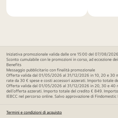
di
di
più
più
Iniziativa promozionale valida dalle ore 15:00 del 07/08/2026 
Sconto cumulabile con le promozioni in corso, ad eccezione d
Benefits
Messaggio pubblicitario con finalità promozionale
Offerta valida dal 01/05/2026 al 31/12/2026 in 10, 20 e 30 m
rate da 30 € spese e costi accessori azzerati. Importo totale
Offerta valida dal 01/05/2026 al 31/12/2026 in 20, 30 e 40 m
dell’offerta azzerati. Importo totale del credito € 849. Impo
IEBCC nel percorso online. Salvo approvazione di Findomestic Ban
Termini e condizioni di acquisto