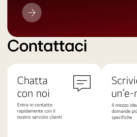
Aggiornamento
LG
Contattaci
Chatta
Scrivi
con noi
un’e-
Entra in contatto
Il mezzo ide
rapidamente con il
domande pi
nostro servizio clienti
specifiche
Scopri
Scopri