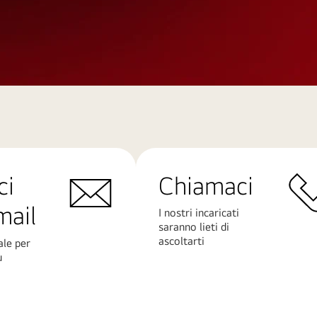
ci
Chiamaci
mail
I nostri incaricati
saranno lieti di
ascoltarti
ale per
ù
Scopri