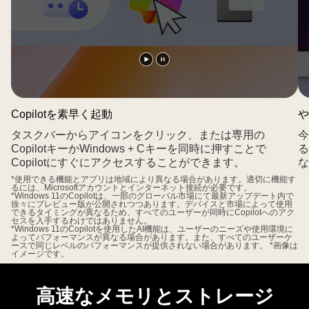
ズ
ア
ッ
プ
動
動
図。
画
画
光
を
を
Copilotを素早く起動
や
る
再
一
回
タスクバーからアイコンをクリック、または専用の
今
生
時
路
CopilotキーかWindows + Cキーを同時に押すことで
る
す
停
Copilotにすぐにアクセスすることができます。
な
が
る
止
*使用できる機能とアプリは地域により異なる場合があります。適切に機能す
そ
るには、Microsoftアカウントとインターネット接続が必要です。
す
*Windows 11のCopilotは、一部のグローバル市場にて最新アップデート内で
の
徐々にプレビュー版が公開されつつあります。デバイスと市場によって使用
る
できるタイミングが異なるため、すべてのユーザーが同時にCopilotへのアク
周
セスを入手するわけではありません。
*Windows 11のCopilotを使用したAI機能は、ユーザーのニーズや使用環境に
り
よってパフォーマンスが異なる場合があります。また、すべてのユーザーケ
ースで同じレベルのパフォーマンスが提供されない場合があります。 *画像は
を
イメージです。
取
り
高速なメモリとストレージ
囲