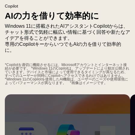
が
Copilot
表
AIの力を借りて効率的に
示
Windows 11に搭載されたAIアシスタントCopilotからは、
さ
チャット形式で気軽に幅広い情報に基づく回答や新たなア
れ
イデアを得ることができます。
た、
専用のCopilotキーからいつでもAIの力を借りて効率的
Intel
に。
Core
Ultra
*Copilotを適切に機能させるには、Microsoftアカウントとインターネット接
続が必要です。 *Windows 11のCopilotは、アップデートにより順次公開され
プ
ていきます。デバイスと市場によって使用できるタイミングが異なるため、
すべてのユーザーが同時にCopilotへアクセスできるわけではありません。
ロ
*Windows 11のCopilotを使用したAI機能は、ユーザーのニーズや使用環境に
よってパフォーマンスが異なります。 *画像はイメージです。
セ
ッ
サ
ー
の
ク
ロ
ー