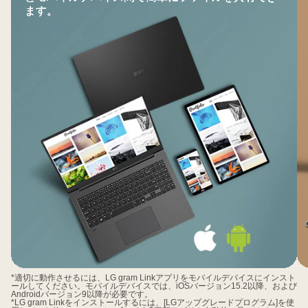
ます。
ス
ト
フ
サ
ァ
ブ
イ
デ
ル
ィ
転
ス
送
プ
レ
イ
化
*適切に動作させるには、LG gram Linkアプリをモバイルデバイスにインスト
ールしてください。モバイルデバイスでは、iOSバージョン15.2以降、および
Androidバージョン9以降が必要です。
*LG gram Linkをインストールするには、[LGアップグレードプログラム]を使