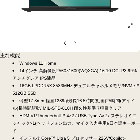
ope
gall
pop
前
次
の
の
主な機能
ス
ス
Windows 11 Home
ラ
ラ
14インチ 高解像度2560×1600(WQXGA) 16:10 DCI-P3 99%
イ
イ
アンチグレア IPS液晶
ド
ド
16GB LPDDR5X 8533MHz デュアルチャネルメモリ/NVMe™
512GB SSD
薄型17.8mm 軽量1239g/最長16.5時間(動画)25時間(アイド
ル)長時間駆動/ MIL-STD-810H 耐久性基準 7項目クリア
HDMI×1/Thunderbolt™ 4×2 / USB Type-A×2 / ステレオミニ
ジャック×1(ヘッドフォン出力、マイク入力共用)/日本語キーボー
ド
インテル® Core™ Ultra 5 プロセッサー 226V/Copilot+