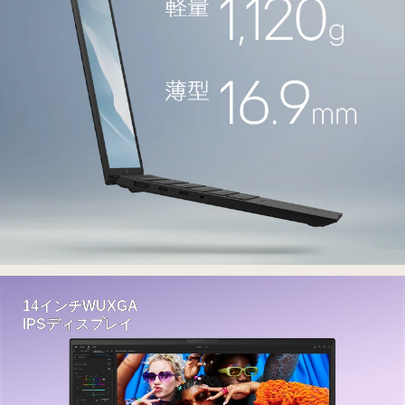
全
製
品
の
保
証
期
間
を
5
年
ま
で
延
14インチWUXGA
IPSディスプレイ
長