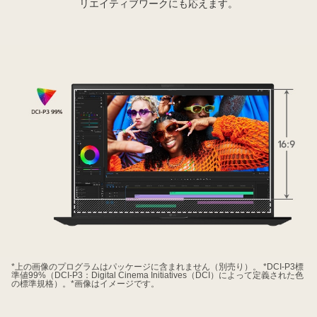
リエイティブワークにも応えます。
た
2
台
の
ノ
ー
ト
パ
ソ
コ
ン
の
画
像。
鮮
*上の画像のプログラムはパッケージに含まれません（別売り）。 *DCI-P3標
や
準値99%（DCI-P3：Digital Cinema Initiatives（DCI）によって定義された色
の標準規格）。*画像はイメージです。
か
か