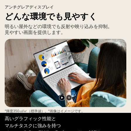
つ
アンチグレアディスプレイ
カ
どんな環境でも見やすく
ラ
フ
明るい屋外などの環境でも反射や映り込みを抑制。
ル
見やすい画面を提供します。
な
ス
ク
リ
ー
ン
と
薄
型
ベ
動
動
ゼ
画
画
*輝度350㏅/㎡（標準値）。*画像はイメージです。
ル
を
を
高いグラフィック性能と
が
再
一
マルチタスクに強みを持つ
表