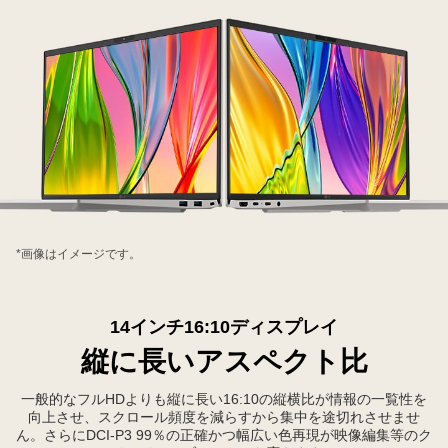
背
*画像はイメージです。
中
合
わ
14インチ16:10ディスプレイ
せ
縦に長いアスペクト比
に
置
一般的なフルHDよりも縦に長い16:10の縦横比が情報の一覧性を
向上させ、スクロール頻度を減らすから集中を途切れさせませ
か
ん。さらにDCI-P3 99％の正確かつ幅広い色再現が映像編集等のク
れ