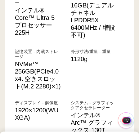
ー
16GB(デュアル
インテル®
チャネル
Core™ Ultra 5
LPDDR5X
プロセッサー
6400MHz / 増設
225H
不可)
記憶装置 - 内蔵ストレ
外形寸法/重量 - 重量
ージ
1120g
NVMe™
256GB(PCIe4.0
x4､空きスロッ
ト(M.2 2280)×1)
ディスプレイ - 解像度
システム - グラフィッ
クアクセラレーター
1920×1200(WU
インテル®
XGA)
Arc™ グラフィ
ク
ックス 130T
イ
ッ