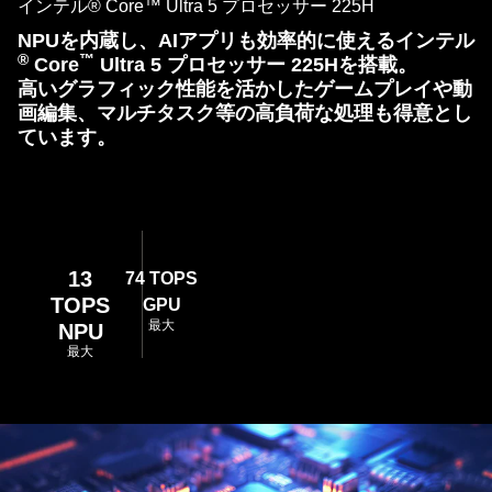
生
時
インテル® Core™ Ultra 5 プロセッサー 225H
示
す
停
さ
NPUを内蔵し、AIアプリも効率的に使えるインテル
る
止
®
™
Core
Ultra 5 プロセッサー 225Hを搭載。
れ、
す
高いグラフィック性能を活かしたゲームプレイや動
鮮
る
画編集、マルチタスク等の高負荷な処理も得意とし
や
ています。
か
な
映
像
と
美
13
74 TOPS
し
TOPS
GPU
最大
い
NPU
最大
デ
ザ
イ
ン
が
強