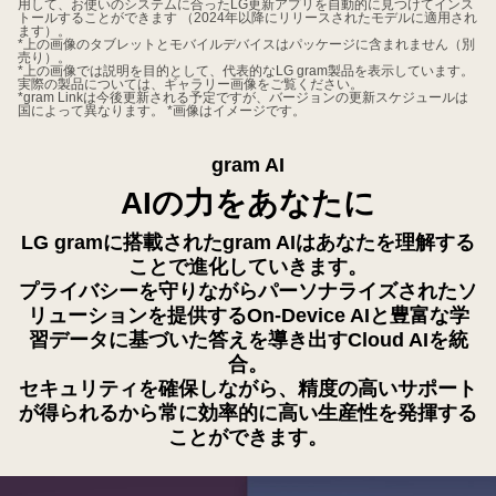
用して、お使いのシステムに合ったLG更新アプリを自動的に見つけてインス
トールすることができます （2024年以降にリリースされたモデルに適用され
ます）。
*上の画像のタブレットとモバイルデバイスはパッケージに含まれません（別
売り）。
*上の画像では説明を目的として、代表的なLG gram製品を表示しています。
実際の製品については、ギャラリー画像をご覧ください。
*gram Linkは今後更新される予定ですが、バージョンの更新スケジュールは
国によって異なります。 *画像はイメージです。
gram AI
AIの力をあなたに
LG gramに搭載されたgram AIはあなたを理解する
ことで進化していきます。
プライバシーを守りながらパーソナライズされたソ
リューションを提供するOn-Device AIと豊富な学
習データに基づいた答えを導き出すCloud AIを統
合。
セキュリティを確保しながら、精度の高いサポート
が得られるから常に効率的に高い生産性を発揮する
ことができます。