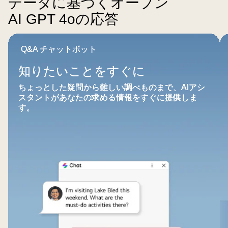
データに基づくオープン
青
の
AI GPT 4oの応答
ア
イ
知
情
Q&A チャットボット
コ
り
報
ン
た
整
知りたいことをすぐに
の
い
理
「gram
ちょっとした疑問から難しい調べものまで、AIアシ
こ
は
スタントがあなたの求める情報をすぐに提供しま
chat
と
お
す。
Cloud」
を
任
が
す
せ
表
ぐ
示
に
さ
れ
て
い
る。
画