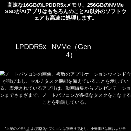
み、
高速な16GBのLPDDR5xメモリ、256GBのNVMe
隅
SSDがAIアプリはもちろんのことAI以外のソフトウ
に
ェアも高速に処理します。
Intel
Core
Ultra
の
LPDDR5x
NVMe（Gen
ロ
4）
ゴ
が
表
示
さ
れ
て
い
る。
*上記のメモリおよびSSDオプションは別売りであり、小売価格は国およびモ