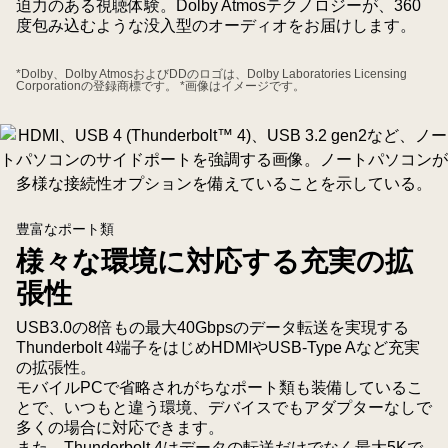
迫力のある視聴体験。Dolby Atmosテクノロジーが、360
り、
度包み込むような没入型のオーディオをお届けします。
こ
れ
*Dolby、Dolby AtmosおよびDDのロゴは、Dolby Laboratories Licensing
Corporationの登録商標です。 *画像はイメージです。
は
両
モ
ー
ド
に
豊富なポート類
お
様々な環境に対応する充実の拡
け
る
張性
シ
USB3.0の8倍もの最大40Gbpsのデータ転送を実現する
ー
Thunderbolt 4端子をはじめHDMIやUSB-Type Aなど充実
ム
の拡張性。
レ
モバイルPCで省略されがちなポート類も装備しているこ
ス
とで、いつもと違う環境、デバイスでもアダプターなしで
な
多くの場合に対応できます。
また、Thunderbolt 4はデータの転送だけでなく最大5Kで