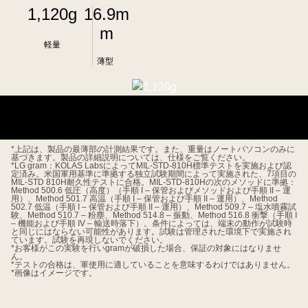
1,120g
16.9m
m
軽量
薄型
*上記は、製品の最薄部の計測結果です。また、重量はノートパソコンのみに
基づきます。製品の詳細説明については、仕様をご覧ください。
*LG gram：KOLAS LabsによってMIL-STD-810H標準テストを実施および認
定済み。米国軍用基準に準拠する独立試験期間によって実施された、7項目の
MIL-STD 810H耐久性テストに合格。MIL-STD-810Hの次のメソッドに準拠：
Method 500.6 低圧（高度）（手順 I – 保管およびメソッドおよび手順 II – 運
用）、Method 501.7 高温（手順 I – 保管および手順 II – 運用）、Method
502.7 低温（手順 I – 保管および手順 II – 運用）、Method 509.7 – 塩水噴霧試
験、Method 510.7 – 粉塵、Method 514.8 – 振動、Method 516.8 衝撃（手順 I
– 機能および手順 IV – 輸送時落下）。条件によっては、端末の動作が試験時
と同じにはならない可能性があります。試験は管理された環境下で実施され
ています。試験を再現しないでください。
*お客様がこの実験を行いgramが破損した場合、保証の対象にはなりませ
ん。
*テストの合格は、軍使用に適していることを意味するわけではありません。
*画像はイメージです。