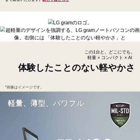
限
定
LG
公
式
オ
ン
この1台と、どこにでも。
ラ
軽量 × コンパクト × AI
イ
体験したことのない軽やかさ
ン
シ
ョ
*画像はイメージです。
ッ
軽量、薄型、パワフル
プ
で
ご
購
入
の