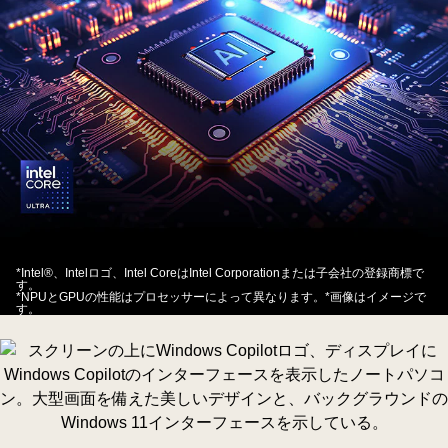
調
さ
れ
て
い
る。
チ
ッ
*Intel®、Intelロゴ、Intel CoreはIntel Corporationまたは子会社の登録商標で
す。
プ
*NPUとGPUの性能はプロセッサーによって異なります。*画像はイメージで
す。
に
AI
の
マ
ー
ク