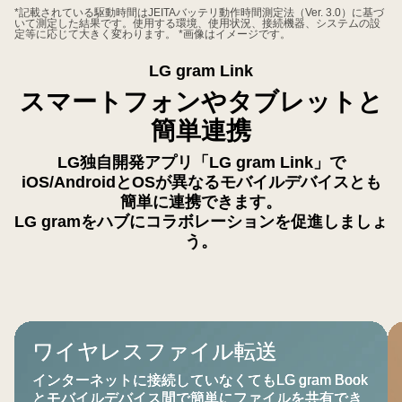
*記載されている駆動時間はJEITAバッテリ動作時間測定法（Ver. 3.0）に基づ
いて測定した結果です。使用する環境、使用状況、接続機器、システムの設
定等に応じて大きく変わります。 *画像はイメージです。
LG gram Link
スマートフォンやタブレットと
簡単連携
LG独自開発アプリ「LG gram Link」で
iOS/AndroidとOSが異なるモバイルデバイスとも
簡単に連携できます。
LG gramをハブにコラボレーションを促進しましょ
う。
ワ
タ
ワイヤレスファイル転送
イ
ブ
ヤ
レ
インターネットに接続していなくてもLG gram Book
レ
ッ
とモバイルデバイス間で簡単にファイルを共有でき