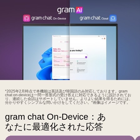
「gram
AI」
*2025年2月時点で本機能は英語及び韓国語のみ対応しております。gram
chat on-deviceは一問一答形式の受け答えに対応できるように設計されてお
の
り、連続した会話はサポートしていません。よりよい結果を得るためには、
分かりやすくシンプルな問いかけをしてください。*画像はイメージです。
2
つ
gram chat On-Device：あ
の
なたに最適化された応答
特
徴
的
タ