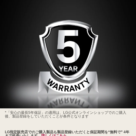
最
長
5
年
保
証
<sup>*
</sup>
LG
*「安心の最長5年保証」の適用は、LG公式オンラインショップでのご購入
後、製品登録をしていただくことが条件となります
会
員
LG指定販売店でのご購入製品も製品登録いただくと保証期間を“無料で” 4年
様
まで延長いたします。
詳しくはこちら