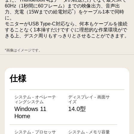
AI
60Hz（1秒間に60フレーム）までの映像出力、音声出
機
*
力、充電（15Wまでの給電対応
）をケーブル1本で同時
能
に。
を
モニターがUSB Type-C対応なら、何本もケーブルを接続
シ
することなく1本挿すだけですぐに理想的な作業環境がで
きる上、デスク周りもすっきりとさせることができます。
ン
ボ
*画像はイメージです。
ル
化
し
て
仕様
い
ま
す。
システム - オペレーテ
ディスプレイ - 画面サ
ィングシステム
イズ
Windows 11
14.0型
Home
システム - プロセッサ
システム - メモリ容量