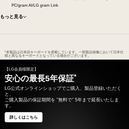
PC/gram AI/LG gram Link
もっと見る
*本製品は日本語キーボードを搭載しています。一部製品画像において日本仕
様と異なるキーボードとなっている場合がございます。
【LG会員様限定】
*
安心の最長5年保証
LG公式オンラインショップでご購入、製品登録いただく
と、
ご購入製品の保証期間を "無料で" 5年まで延長いたしま
す。
詳しくはこちら
安
心
の