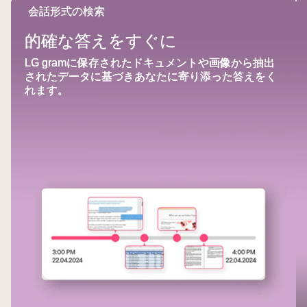
的
会話形式の検索
確
イ
な
な
ム
的確な答えをすぐに
モ
答
ト
ー
LG gramに保存されたドキュメントや画像から抽出
え
ラ
ド
されたデータに基づきあなたに寄り添った答えをく
を
ベ
を
れます。
す
ル
示
ぐ
す、
に
分
割
画
面
の
画
像。
左
側
に
は