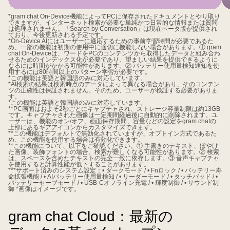
ピ
*gram chat On-Device機能によってPCに保存されたドキュメントとやり取り
ン
できますが、インターネット検索が必要な単純かつ日常的な情報または質問
は処理されません。「Search by Conversation」は現在ベータ版が提供され
ク
ており、今後更新される予定です。
*On-Device AIにはユーザーに適応するための事前学習時間が必要であるた
の
め、一部の機能は初期の使用中に適切に機能しない場合があります。① gram
chat On-Deviceは、ワードをPCのコンテンツから取得したデータと組み合わ
ア
せるためのインデックス化が必要であり、望ましい結果を提供できるように
なるには時間がかかる可能性があります。② バッテリー使用量検知通知を使
イ
用するには80時間以上のパターン学習が必要です。
*この機能は英語と韓国語のみに対応しています。
コ
*AI検索の結果は検索時点のデータによって異なる場合があり、そのコンテン
ツの正確性は保証されません。そのため、ユーザーが検証する必要がありま
ン
す。
*この機能は英語と韓国語のみに対応しています。
の
**PC画面はおよそ2秒ごとにキャプチャされ、ストレージ容量制限は約13GB
です。キャプチャされた画像は一定期間経過後に自動的に削除されます。ユ
「gram
ーザーは、機能のオン/オフ、画面保存期間、容量などの設定をgram chatの
上部にあるギアアイコンからカスタマイズできます。
chat
**この機能はデフォルトで無効化されていますが、オプトイン方式であるた
め、この機能を使用する場合は有効化できます。
On-
**この機能について、以下をご確認ください。① 手書きのテキスト、ぼやけ
た画像、装飾フォントの場合、検索が難しくなる可能性があります。② 検索
Device」
は、スペースを含めたテキストの完全一致に依存します。③ 音声キャプチャ
を使用すると計算性能が低下することがあります。
が、
***サポート済みのシステム設定：• ダークモード / • Fnロック / • バッテリー寿
命拡張機能 / • AIバッテリー使用量検知 / • リーダーモード / • タッチパッド / •
右
バッテリーセーブモード / • USB-Cオフライン充電 / • 輝度制御 / • サウンド制
御 *画像はイメージです。
側
に
gram chat Cloud：最新の
は