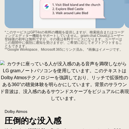
面
に
は
AI
イ
*このサービスはGPT4oの有料の機能を提供しますが、検索統合またはコーデ
ィングエディター機能をサポートしていません。gram chat Cloudはユーザー
ン
登録後の初年は無料ですが、その後は有料サービスになります。ユーザーは
この期間中に個別に通知を受けますが、ご希望に応じてオプトアウトするこ
タ
ともできます。
**Google Workspace、Microsoft 365にリンク済み。 *画像はイメージです。
ー
フ
ェ
ー
ス
が
表
示
さ
Dolby Atmos
れ
圧倒的な没入感
て
お