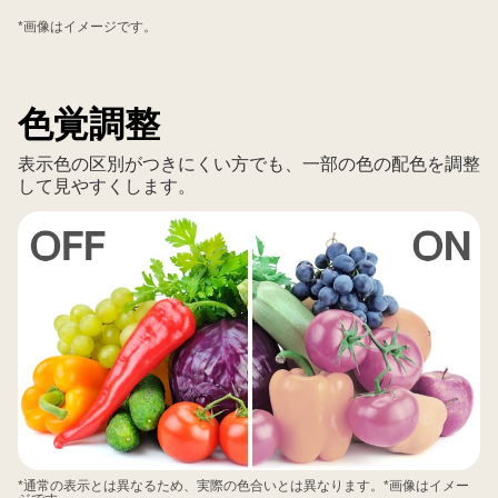
複
数
*画像はイメージです。
ポ
ー
ト
色覚調整
を
搭
表示色の区別がつきにくい方でも、一部の色の配色を調整
して見やすくします。
載。
単
一
ケ
ー
ブ
ル
接
続、
デ
バ
イ
*通常の表示とは異なるため、実際の色合いとは異なります。*画像はイメー