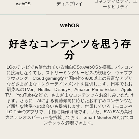
コネクティビティ、ユ
5
webOS
ディスプレイ
ーザビリティ
年
ま
で
webOS
延
長
好きなコンテンツを思う存
分
LGのテレビでも使われている独自OSのwebOSを搭載。パソコン
に接続しなくても、ストリーミングサービスの視聴や、ウェブブ
ラウジング、Cloud gamingなど国内外の600以上の豊富なアプリ
などさまざまなエンターテインメントを提供します。日本でもお
馴染みのTVer、Netflix、Disney+、Amazon Prime Video、 Apple
TV 、YouTubeなどで、さまざまなコンテンツをお楽しみいただけ
ます。さらに、AIによる視聴傾向に応じたおすすめコンテンツな
ど新たな映像への出会いも提供します。付属しているリモコンや
LG ThinQアプリで、手軽に操作可能です。また、5W+5Wの高出
力ステレオスピーカーを搭載しており、Smart Monitor AIだけでコ
ンテンツを満喫できます。