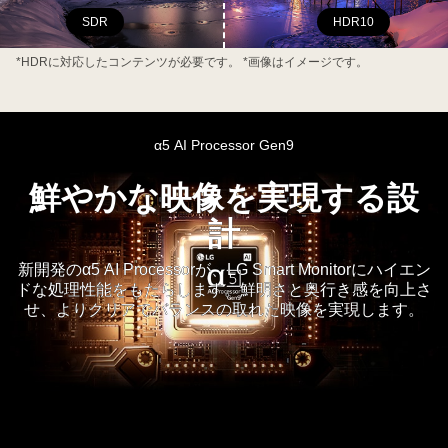
SDR
HDR10
*HDRに対応したコンテンツが必要です。 *画像はイメージです。
α5 AI Processor Gen9
鮮やかな映像を実現する設
計
新開発のα5 AI Processorが、LG Smart Monitorにハイエン
ドな処理性能をもたらします。鮮明さと奥行き感を向上さ
せ、よりクリアでバランスの取れた映像を実現します。