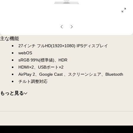
ope
gall
pop
前
次
の
の
主な機能
ス
ス
27インチ フルHD(1920×1080) IPSディスプレイ
ラ
ラ
webOS
イ
イ
sRGB 99%(標準値)、HDR
ド
ド
HDMI×2、USBポート×2
AirPlay 2、Google Cast 、スクリーンシェア、Bluetooth
チルト調整対応
もっと見る