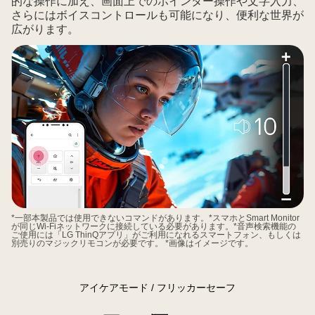
的な操作に加え、画面上でのポインター操作や文字入力、
ソ
さらにはボイスコントロールも可能になり、便利な世界が
コ
広がります。
ン
に
接
続
さ
れ
た
LG
Smart
Monitor（65W
充
*一部本製品では使用できないコマンドがあります。*スマホとSmart Monitor
電
が同じWi-Fiネットワークに接続している必要があります。*音声検索機能の
ご使用には「LG ThinQアプリ」がご利用になれるスマートフォン、もしくは
対
別売りのマジックリモコンが必要です。 *画像はイメージです。
応）。
写
アイケアモード / フリッカーセーフ
真
編