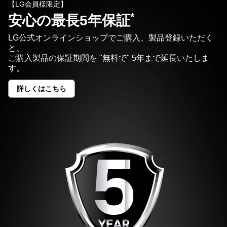
【LG会員様限定】
*
安心の最長5年保証
LG公式オンラインショップでご購入、製品登録いただく
と、
ご購入製品の保証期間を "無料で" 5年まで延長いたしま
す。
詳しくはこちら
安
心
の
最
長
5
年
保
証
<sup>*
</sup>