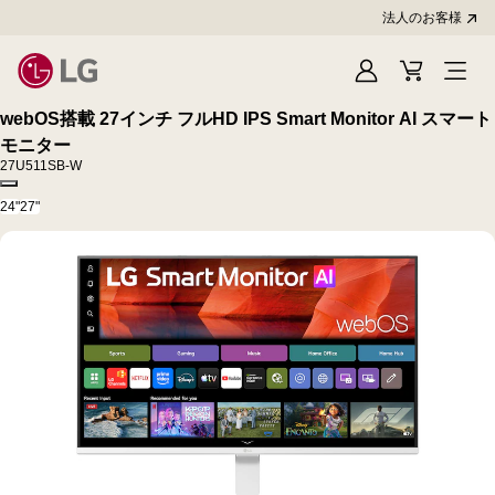
法人のお客様
Sign
Cart
In
webOS搭載 27インチ フルHD IPS Smart Monitor AI スマート
モニター
27U511SB-W
Copy model name
24"
27"