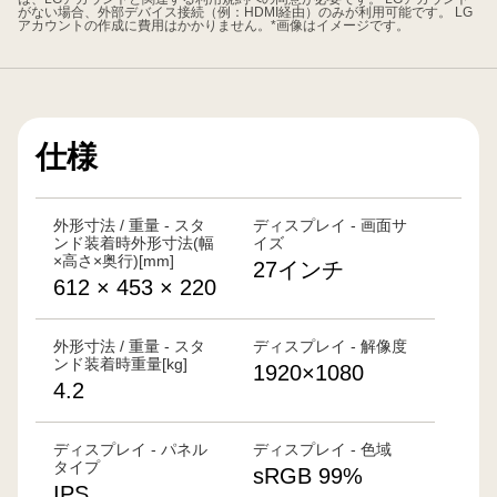
に
がない場合、外部デバイス接続（例：HDMI経由）のみが利用可能です。 LG
アカウントの作成に費用はかかりません。*画像はイメージです。
<br>
接
続
す
る
か
ら
仕様
こ
そ
<br>
確
か
外形寸法 / 重量 - スタ
ディスプレイ - 画面サ
な
ンド装着時外形寸法(幅
イズ
安
×高さ×奥行)[mm]
27インチ
心
612 × 453 × 220
を
外形寸法 / 重量 - スタ
ディスプレイ - 解像度
ンド装着時重量[kg]
1920×1080
4.2
ディスプレイ - パネル
ディスプレイ - 色域
タイプ
sRGB 99%
IPS