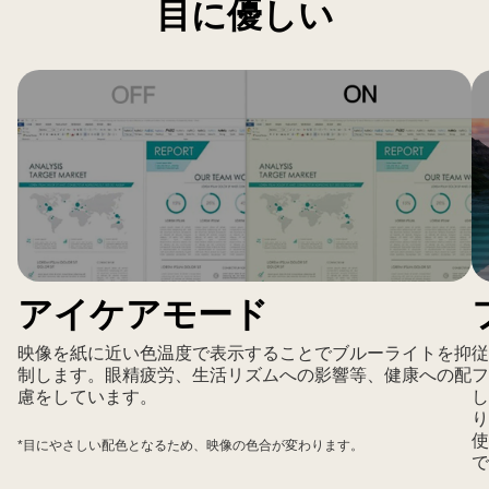
目に優しい
集
ワ
ー
ク
ス
ペ
ー
ス
を
表
示。
アイケアモード
USB-
C、
映像を紙に近い色温度で表示することでブルーライトを抑
従
USB、
制します。眼精疲労、生活リズムへの影響等、健康への配
フ
HDMI
慮をしています。
し
を
り
含
使
*目にやさしい配色となるため、映像の色合が変わります。
で
む