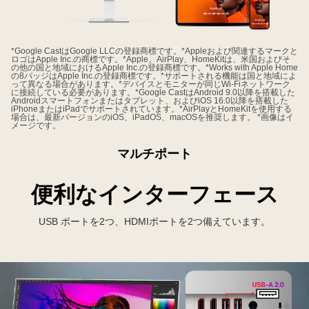
*Google CastはGoogle LLCの登録商標です。*Appleおよび関連するマークと
ロゴはApple Inc.の商標です。*Apple、AirPlay、HomeKitは、米国およびそ
の他の国と地域におけるApple Inc.の登録商標です。*Works with Apple Home
の8バッジはApple Inc.の登録商標です。*サポートされる機能は国と地域によ
って異なる場合があります。*デバイスとモニターが同じWi-Fiネットワーク
に接続している必要があります。*Google CastはAndroid 9.0以降を搭載した
Androidスマートフォンまたはタブレット、およびiOS 16.0以降を搭載した
iPhoneまたはiPadでサポートされています。*AirPlayとHomeKitを使用する
場合は、最新バージョンのiOS、iPadOS、macOSを推奨します。 *画像はイ
メージです。
マルチポート
便利なインターフェース
USB ポートを2つ、HDMIポートを2つ備えています。