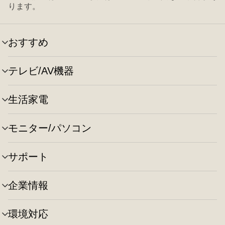
ります。
おすすめ
メ
ニ
ュ
テレビ/AV機器
メ
ー
ニ
の
ュ
切
生活家電
メ
ー
り
ニ
の
替
ュ
切
え
モニター/パソコン
メ
ー
り
ニ
の
替
ュ
切
え
サポート
メ
ー
り
ニ
の
替
ュ
切
え
企業情報
メ
ー
り
ニ
の
替
ュ
切
え
環境対応
メ
ー
り