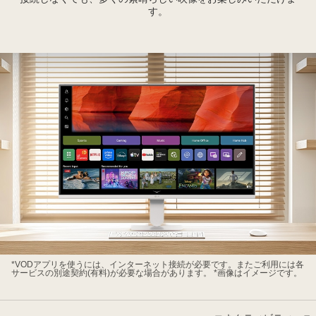
す。
シ
ョ
ッ
プ
で
ご
購
入
の
全
製
品
の
保
証
*VODアプリを使うには、インターネット接続が必要です。またご利用には各
期
サービスの別途契約(有料)が必要な場合があります。 *画像はイメージです。
間
を