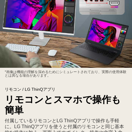
USB-
*画像は機能の理解を深めるためにシミュレートされており、実際の使用体験
とは異なる場合があります。
C
経
リモコン / LG ThinQアプリ
由
リモコンとスマホで操作も
で
ノ
簡単
ー
ト
付属しているリモコンとLG ThinQアプリで操作も手軽
に。LG ThinQアプリを使うと付属のリモコンと同じ基本
パ