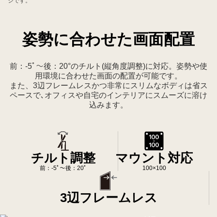
ジです。
ス
充
電、
姿勢に合わせた画面配置
生
産
性
前：-5ﾟ～後：20°のチルト(縦角度調整)に対応。姿勢や使
重
用環境に合わせた画面の配置が可能です。
視
また、3辺フレームレスかつ非常にスリムなボディは省ス
ペースで､オフィスや自宅のインテリアにスムーズに溶け
の
込みます。
ワ
ー
ク
ス
チルト調整
マウント対応
テ
ー
前：-5ﾟ～後：20ﾟ
100×100
シ
ョ
3辺フレームレス
ン
環