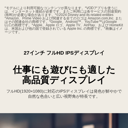
*モデルにより利用可能なコンテンツが異なります。*VODアプリを使うに
は、インターネット接続が必要です。またご利用には各サービスの別途契約
(有料)が必要な場合があります。*©2024 Disney and its related entities
*Amazon、Prime Video および関連する全てのロゴは Amazon.com,Inc. また
はその関連会社の商標です。*Google、Android™、YouTube™はGoogle
LLCの商標です。*Apple、Apple ロゴ、Apple TV、AirPlay、および HomeKit
は、米国および他の国で登録されている Apple Inc. の商標です。*画像はイメ
ージです。
27インチ フルHD IPSディスプレイ
仕事にも遊びにも適した
高品質ディスプレイ
フルHD(1920×1080)に対応のIPSディスプレイは発色が鮮やかで
自然な色合いと広い視野角が特長です。