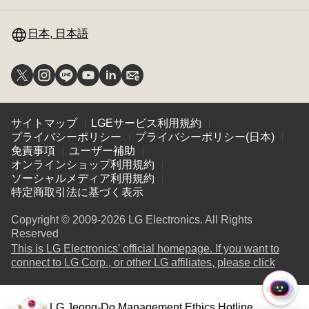
ニ
の
替
ュ
切
え
ー
日本, 日本語
り
の
替
切
え
り
替
え
サイトマップ
LGEサービス利用規約
プライバシーポリシー
プライバシーポリシー(日本)
免責事項
ユーザー補助
オンラインショップ利用規約
ソーシャルメディア利用規約
特定商取引法に基づく表示
Copyright © 2009-2026 LG Electronics. All Rights
Reserved
This is LG Electronics' official homepage. If you want to
(
opens
connect to LG Corp., or other LG affiliates, please click
in
a
ク
new
LG Jeong-Do Management Ethics Hotline