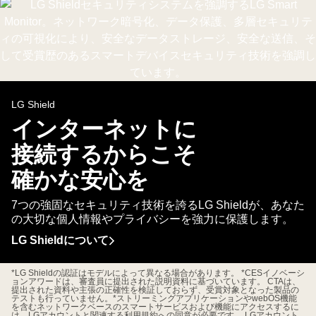
境
を
強
調。
LG Shield
インターネットに
接続するからこそ
確かな安心を
7つの強固なセキュリティ技術を誇るLG Shieldが、あなた
の大切な個人情報やプライバシーを強力に保護します。
LG Shieldについて
イ
ン
タ
*LG Shieldの認証はモデルによって異なる場合があります。 *CESイノベーシ
ー
ョンアワードは、審査員に提出された説明資料に基づいています。 CTAは、
ネ
提出された資料や主張の正確性を検証しておらず、受賞対象となった製品の
テストも行っていません。*ストリーミングアプリケーションやwebOS機能
ッ
を含むネットワークベースのスマートサービスおよび機能にアクセスするに
ト
は、LGアカウントと関連する利用規約への同意が必要です。 LGアカウント