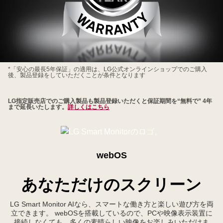
LG
*「安心の最長5年保証」の適用は、LG公式オンラインショップでのご購入
後、製品登録をしていただくことが条件となります
会
員
LG指定販売店でのご購入製品も製品登録いただくと保証期間を“無料で” 4年
様
まで延長いたします。
詳しくはこちら
限
定
LG
公
webOS
式
オ
あなただけのスクリーン
ン
ラ
LG Smart Monitor AIなら、スマートな働き方と楽しい遊び方を両
イ
立できます。 webOSを搭載しているので、PCや映像表示装置に
接続しなくても、多くの素晴らしい映像をお楽しみいただけま
ン