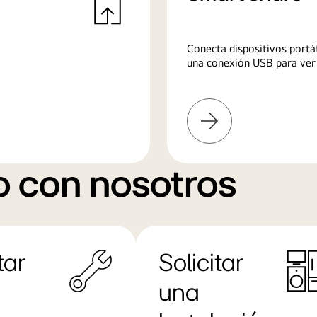
Conecta dispositivos portát
una conexión USB para ver 
Más
información
o con nosotros
tar
Solicitar
una