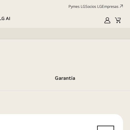
Pymes LG
Socios LG
Empresas
LG AI
Mi
Carrit
LG
Garantía