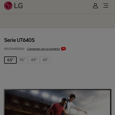
Iniciar
Open
Sesión
Menu
Serie
UT640S
Serie UT640S
65UT640S0SA
Conversar con un experto
55"
49"
43"
65"