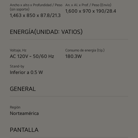
Ancho x alto x Profundidad / Peso
An. x Al. x Prof. / Peso (Envío)
(sin soporte)
1,600 x 970 x 190/28.4
1,463 x 850 x 87.8/21.3
ENERGÍA(UNIDAD: VATIOS)
Voltaje, Hz
Consumo de energía (típ.)
AC 120V ~ 50/60 Hz
180.3W
Stand-by
Inferior a 0.5 W
GENERAL
Región
Norteamérica
PANTALLA