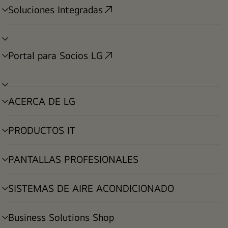
Soluciones Integradas
alternar
menú
alternar
menú
Portal para Socios LG
alternar
menú
alternar
menú
ACERCA DE LG
alternar
menú
PRODUCTOS IT
alternar
menú
PANTALLAS PROFESIONALES
alternar
menú
SISTEMAS DE AIRE ACONDICIONADO
alternar
menú
Business Solutions Shop
alternar