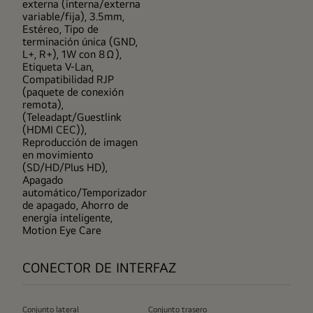
externa (interna/externa
variable/fija), 3.5mm,
Estéreo, Tipo de
terminación única (GND,
L+, R+), 1W con 8Ω),
Etiqueta V-Lan,
Compatibilidad RJP
(paquete de conexión
remota),
(Teleadapt/Guestlink
(HDMI CEC)),
Reproducción de imagen
en movimiento
(SD/HD/Plus HD),
Apagado
automático/Temporizador
de apagado, Ahorro de
energía inteligente,
Motion Eye Care
CONECTOR DE INTERFAZ
Conjunto lateral
Conjunto trasero