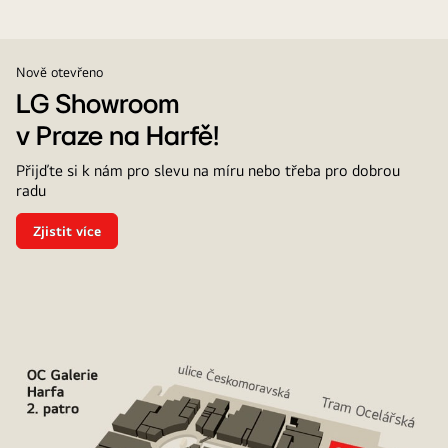
Nově otevřeno
LG Showroom
v Praze na Harfě!
Přijďte si k nám pro slevu na míru nebo třeba pro dobrou
radu
Zjistit více
LG
Showroom
<br>v
Praze
na
Harfě!