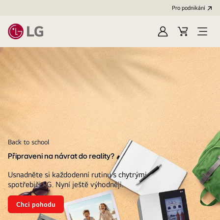
Pro podnikání
Přihlásit
Váš
Open
se
košík
Menu
LG
Back to school
Připraveni na návrat do reality?
Usnadněte si každodenní rutinu s chytrými
spotřebiči LG. Nyní ještě výhodněji.
Chci pohodu
Připraveni
na