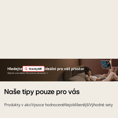
Hledejte
ideální pro váš prostor
StanbyME
Objevte svou ideální lifestylovou obrazovku
Naše tipy pouze pro vás
Produkty v akci
Vysoce hodnocené
Nejoblíbenější
Výhodné sety