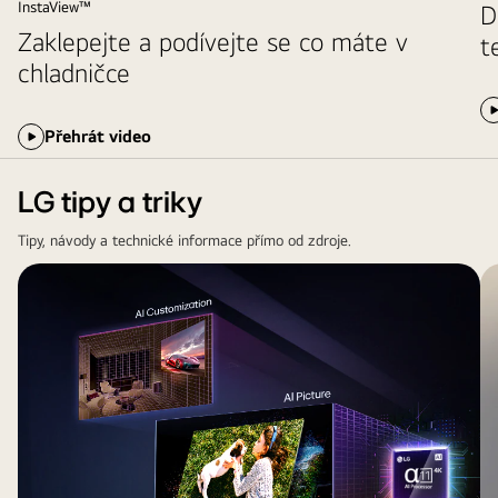
chladničky
InstaView™
D
s
Zaklepejte a podívejte se co máte v
t
mrazničkou
chladničce
Instaview
Přehrát video
LG tipy a triky
Tipy, návody a technické informace přímo od zdroje.