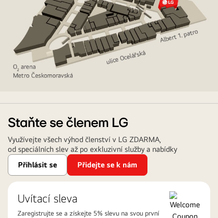
LG
Showroom
v
Staňte se členem LG
Praze
Využívejte všech výhod členství v LG ZDARMA,
od speciálních slev až po exkluzivní služby a nabídky
Přihlásit se
Přidejte se k nám
Uvítací sleva
Zaregistrujte se a získejte 5% slevu na svou první