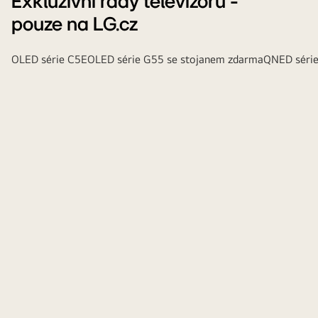
Exkluzivní řady televizorů -
pouze na LG.cz
OLED série C5E
OLED série G55 se stojanem zdarma
QNED séri