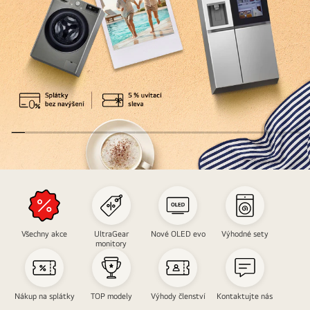
návrat
do
reality?
Back
to
normal
life
Všechny akce
UltraGear
Nové OLED evo
Výhodné sety
-
monitory
spotřebiče
Nákup na splátky
TOP modely
Výhody členství
Kontaktujte nás