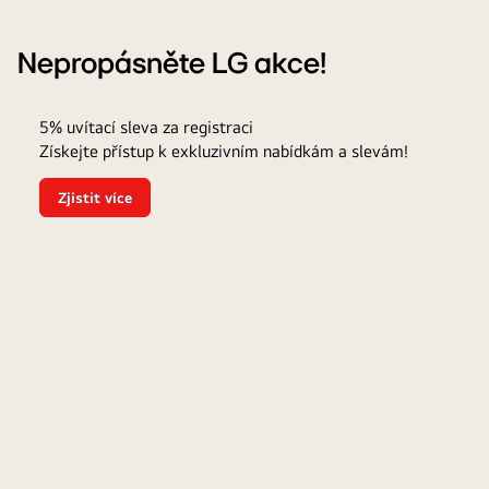
Nepropásněte LG akce!
5%
Vý
5% uvítací sleva za registraci
sleva
pr
Získejte přístup k exkluzivním nabídkám a slevám!
pro
se
registrované
Zjistit více
5%
uživatele
uvítací
sleva
za
registraci