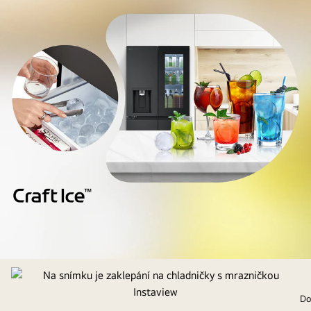
Na
snímku
jsou
Do