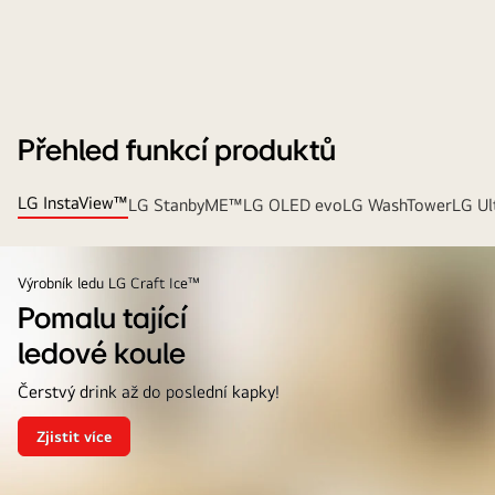
Přehled funkcí produktů
LG InstaView™
LG StanbyME™
LG OLED evo
LG WashTower
LG Ul
Výrobník ledu LG Craft Ice™
Pomalu tající
ledové koule
Čerstvý drink až do poslední kapky!
Zjistit více
Pomalu
tající<br>ledové
koule