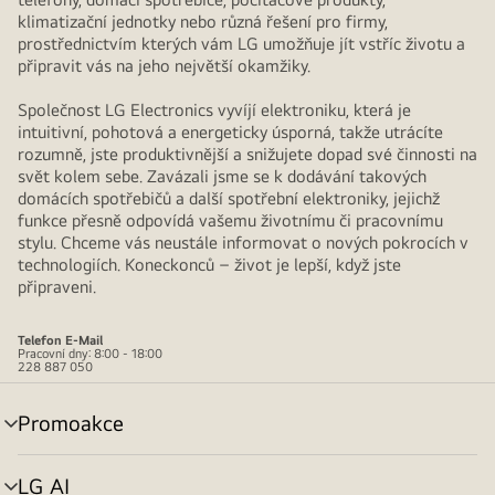
klimatizační jednotky nebo různá řešení pro firmy,
prostřednictvím kterých vám LG umožňuje jít vstříc životu a
připravit vás na jeho největší okamžiky.
Společnost LG Electronics vyvíjí elektroniku, která je
intuitivní, pohotová a energeticky úsporná, takže utrácíte
rozumně, jste produktivnější a snižujete dopad své činnosti na
svět kolem sebe. Zavázali jsme se k dodávání takových
domácích spotřebičů a další spotřební elektroniky, jejichž
funkce přesně odpovídá vašemu životnímu či pracovnímu
stylu. Chceme vás neustále informovat o nových pokrocích v
technologiích. Koneckonců – život je lepší, když jste
připraveni.
Telefon
E-Mail
Pracovní dny: 8:00 - 18:00
228 887 050
Promoakce
přepínání
menu
LG AI