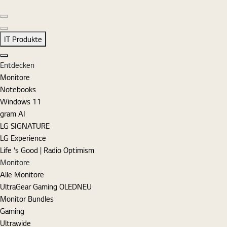
Vorherige Folie
Nächste Folie
IT Produkte
Schließen
Entdecken
Monitore
Notebooks
Windows 11
gram AI
LG SIGNATURE
LG Experience
Life 's Good | Radio Optimism
Monitore
Alle Monitore
UltraGear Gaming OLED
NEU
Monitor Bundles
Gaming
Ultrawide