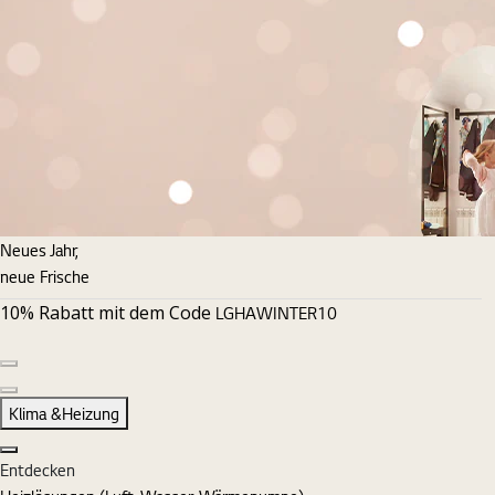
Neues Jahr,
neue Frische
10% Rabatt mit dem Code
LGHAWINTER10
Vorherige Folie
Nächste Folie
Klima &Heizung
Schließen
Entdecken