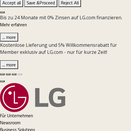
Accept all
Save &Proceed
Reject All
Close the Cookie Setting banner
Bis zu 24 Monate mit 0% Zinsen auf LG.com finanzieren.
Mehr erfahren
... more
Kostenlose Lieferung und 5% Willkommensrabatt für
Member exklusiv auf LG.com - nur für kurze Zeit!
... more
Vorherige Folie
Nächste Folie
Pause Carousel
Play Carousel
Schließen
Für Unternehmen
Newsroom
Business Solutions