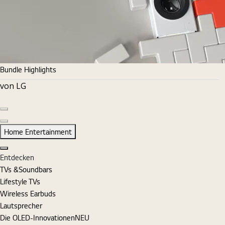
Bundle Highlights
von LG
Vorherige Folie
Nächste Folie
Home Entertainment
Schließen
Entdecken
TVs &Soundbars
Lifestyle TVs
Wireless Earbuds
Lautsprecher
Die OLED-Innovationen
NEU