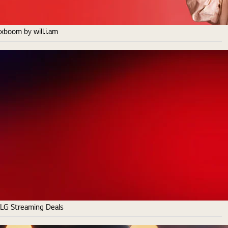
xboom by will.i.am
LG Streaming Deals