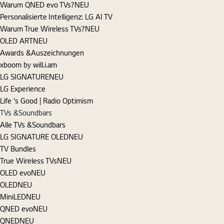
Warum QNED evo TVs?
NEU
Personalisierte Intelligenz: LG AI TV
Warum True Wireless TVs?
NEU
OLED ART
NEU
Awards &Auszeichnungen
xboom by will.i.am
LG SIGNATURE
NEU
LG Experience
Life 's Good | Radio Optimism
TVs &Soundbars
Alle TVs &Soundbars
LG SIGNATURE OLED
NEU
TV Bundles
True Wireless TVs
NEU
OLED evo
NEU
OLED
NEU
MiniLED
NEU
QNED evo
NEU
QNED
NEU