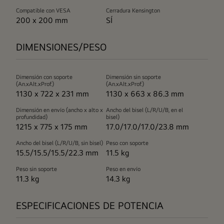
Compatible con VESA
Cerradura Kensington
200 x 200 mm
SÍ
DIMENSIONES/PESO
Dimensión con soporte
Dimensión sin soporte
(An.xAlt.xProf.)
(An.xAlt.xProf.)
1130 x 722 x 231 mm
1130 x 663 x 86.3 mm
Dimensión en envío (ancho x alto x
Ancho del bisel (L/R/U/B, en el
profundidad)
bisel)
1215 x 775 x 175 mm
17.0/17.0/17.0/23.8 mm
Ancho del bisel (L/R/U/B, sin bisel)
Peso con soporte
15.5/15.5/15.5/22.3 mm
11.5 kg
Peso sin soporte
Peso en envío
11.3 kg
14.3 kg
ESPECIFICACIONES DE POTENCIA