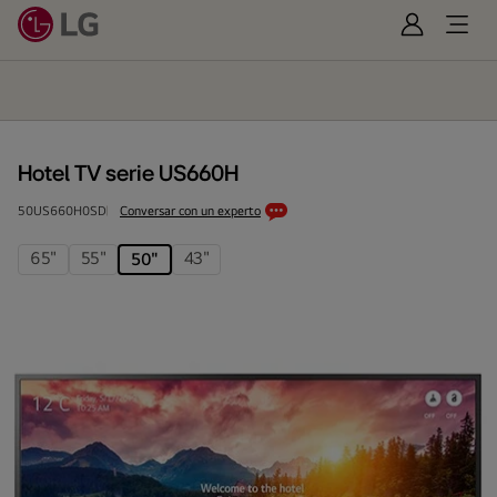
Iniciar
Open
Sesión
Menu
Hotel
TV
serie
US660H
Hotel TV serie US660H
50US660H0SD
Conversar con un experto
65"
55"
43"
50"