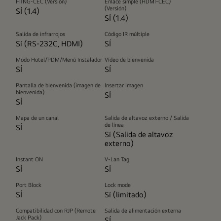
HTNG-CEC (Versión)
Enlace simple (HDMI-CEC)
(Versión)
SÍ (1.4)
SÍ (1.4)
Salida de infrarrojos
Código IR múltiple
Sí (RS-232C, HDMI)
SÍ
Modo Hotel/PDM/Menú Instalador
Vídeo de bienvenida
SÍ
SÍ
Pantalla de bienvenida (imagen de
Insertar imagen
bienvenida)
SÍ
SÍ
Mapa de un canal
Salida de altavoz externo / Salida
de línea
SÍ
Sí (Salida de altavoz
externo)
Instant ON
V-Lan Tag
SÍ
SÍ
Port Block
Lock mode
SÍ
Sí (limitado)
Compatibilidad con RJP (Remote
Salida de alimentación externa
Jack Pack)
SÍ