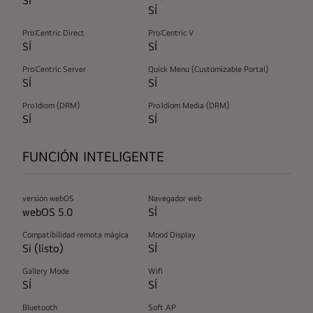
SÍ
SÍ
Pro:Centric Direct
Pro:Centric V
SÍ
SÍ
Pro:Centric Server
Quick Menu (Customizable Portal)
SÍ
SÍ
Pro:Idiom (DRM)
Pro:Idiom Media (DRM)
SÍ
SÍ
FUNCIÓN INTELIGENTE
versión webOS
Navegador web
webOS 5.0
SÍ
Compatibilidad remota mágica
Mood Display
Si (listo)
SÍ
Gallery Mode
Wifi
SÍ
SÍ
Bluetooth
Soft AP