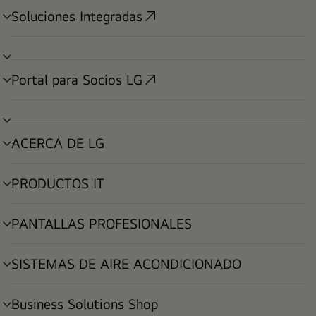
Soluciones Integradas
alternar
menú
alternar
menú
Portal para Socios LG
alternar
menú
alternar
menú
ACERCA DE LG
alternar
menú
PRODUCTOS IT
alternar
menú
PANTALLAS PROFESIONALES
alternar
menú
SISTEMAS DE AIRE ACONDICIONADO
alternar
menú
Business Solutions Shop
alternar