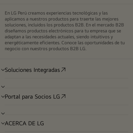
En LG Perú creamos experiencias tecnológicas y las
aplicamos a nuestros productos para traerte las mejores
soluciones, incluidos los productos B2B. En el mercado B2B
diseñamos productos electrónicos para tu empresa que se
adaptan a las necesidades actuales, siendo intuitivos y
energéticamente eficientes. Conoce las oportunidades de tu
negocio con nuestros productos B2B LG.
Soluciones Integradas
alternar
menú
alternar
menú
Portal para Socios LG
alternar
menú
alternar
menú
ACERCA DE LG
alternar
menú