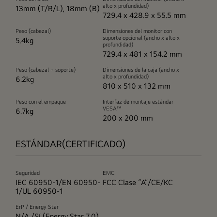
alto x profundidad)
13mm (T/R/L), 18mm (B)
729.4 x 428.9 x 55.5 mm
Peso (cabezal)
Dimensiones del monitor con
soporte opcional (ancho x alto x
5.4kg
profundidad)
729.4 x 481 x 154.2 mm
Peso (cabezal + soporte)
Dimensiones de la caja (ancho x
alto x profundidad)
6.2kg
810 x 510 x 132 mm
Peso con el empaque
Interfaz de montaje estándar
VESA™
6.7kg
200 x 200 mm
ESTÁNDAR(CERTIFICADO)
Seguridad
EMC
IEC 60950-1/EN 60950-
FCC Clase “A”/CE/KC
1/UL 60950-1
ErP / Energy Star
N/A /Sí (Energy Star 7.0)