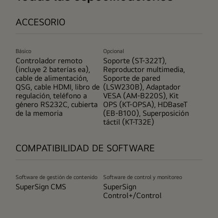
ACCESORIO
Básico
Opcional
Controlador remoto
Soporte (ST-322T),
(incluye 2 baterías ea),
Reproductor multimedia,
cable de alimentación,
Soporte de pared
QSG, cable HDMI, libro de
(LSW230B), Adaptador
regulación, teléfono a
VESA (AM-B220S), Kit
género RS232C, cubierta
OPS (KT-OPSA), HDBaseT
de la memoria
(EB-B100), Superposición
táctil (KT-T32E)
COMPATIBILIDAD DE SOFTWARE
Software de gestión de contenido
Software de control y monitoreo
SuperSign CMS
SuperSign
Control+/Control