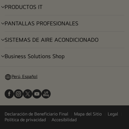
PRODUCTOS IT
alternar
menú
PANTALLAS PROFESIONALES
alternar
menú
SISTEMAS DE AIRE ACONDICIONADO
alternar
menú
Business Solutions Shop
alternar
menú
Perú, Español
Declaración de Beneficiario Final
Mapa del Sitio
Legal
Política de privacidad
Accesibilidad