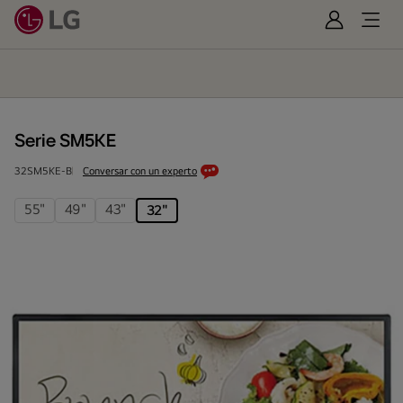
Iniciar
Open
Sesión
Menu
Serie
SM5KE
Serie SM5KE
32SM5KE-B
Conversar con un experto
55"
49"
43"
32"