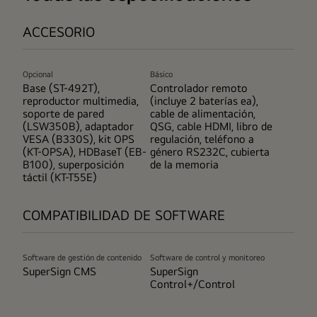
ACCESORIO
Opcional
Básico
Base (ST-492T),
Controlador remoto
reproductor multimedia,
(incluye 2 baterías ea),
soporte de pared
cable de alimentación,
(LSW350B), adaptador
QSG, cable HDMI, libro de
VESA (B330S), kit OPS
regulación, teléfono a
(KT-OPSA), HDBaseT (EB-
género RS232C, cubierta
B100), superposición
de la memoria
táctil (KT-T55E)
COMPATIBILIDAD DE SOFTWARE
Software de gestión de contenido
Software de control y monitoreo
SuperSign CMS
SuperSign
Control+/Control