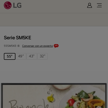
Iniciar
Open
Sesión
Menu
Serie
SM5KE
Serie SM5KE
55SM5KE-B
Conversar con un experto
49"
43"
32"
55"