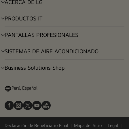
ACERCA DE LG
alternar
menú
PRODUCTOS IT
alternar
menú
PANTALLAS PROFESIONALES
alternar
menú
SISTEMAS DE AIRE ACONDICIONADO
alternar
menú
Business Solutions Shop
alternar
menú
Perú, Español
Declaración de Beneficiario Final
Mapa del Sitio
Legal