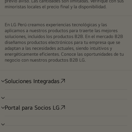
previo aviso. Las cantidades son limitadas. Verifique con sus
minoristas locales el precio final y la disponibilidad.
En LG Perú creamos experiencias tecnológicas y las
aplicamos a nuestros productos para traerte las mejores
soluciones, incluidos los productos B2B. En el mercado B2B
diseñamos productos electrónicos para tu empresa que se
adaptan a las necesidades actuales, siendo intuitivos y
energéticamente eficientes. Conoce las oportunidades de tu
negocio con nuestros productos B2B LG.
Soluciones Integradas
alternar
menú
alternar
menú
Portal para Socios LG
alternar
menú
alternar
menú