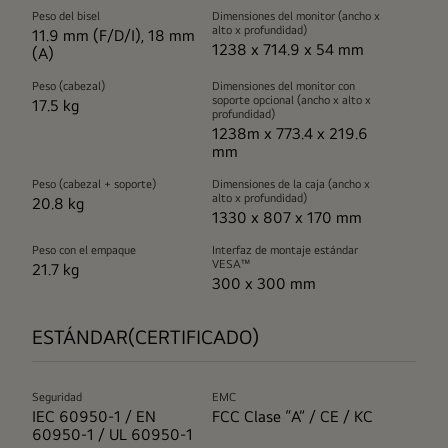
Peso del bisel
Dimensiones del monitor (ancho x
alto x profundidad)
11.9 mm (F/D/I), 18 mm
1238 x 714.9 x 54 mm
(A)
Peso (cabezal)
Dimensiones del monitor con
soporte opcional (ancho x alto x
17.5 kg
profundidad)
1238m x 773.4 x 219.6
mm
Peso (cabezal + soporte)
Dimensiones de la caja (ancho x
alto x profundidad)
20.8 kg
1330 x 807 x 170 mm
Peso con el empaque
Interfaz de montaje estándar
VESA™
21.7 kg
300 x 300 mm
ESTÁNDAR(CERTIFICADO)
Seguridad
EMC
IEC 60950-1 / EN
FCC Clase “A” / CE / KC
60950-1 / UL 60950-1