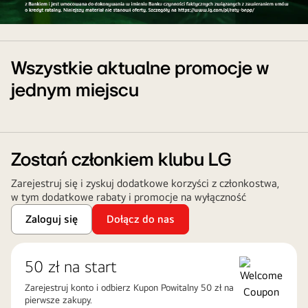
Zakupy
z
ratami
Wszystkie aktualne promocje w
0%
jednym miejscu
w
BNP
Paribas
Zostań członkiem klubu LG
Zarejestruj się i zyskuj dodatkowe korzyści z członkostwa,
w tym dodatkowe rabaty i promocje na wyłączność
Zaloguj się
Dołącz do nas
50 zł na start
Zarejestruj konto i odbierz Kupon Powitalny 50 zł na
pierwsze zakupy.