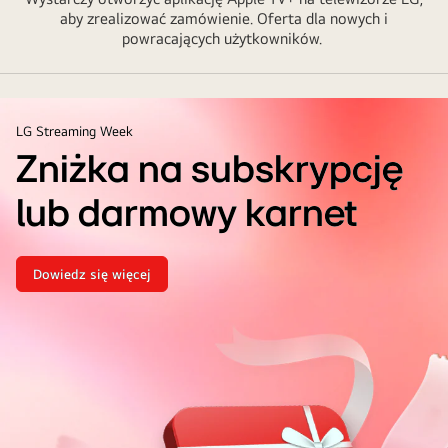
aby zrealizować zamówienie. Oferta dla nowych i
powracających użytkowników.
LG Streaming Week
Zniżka na subskrypcję
lub darmowy karnet
Dowiedz się więcej
Zniżka
na
subskrypcję
lub
darmowy
karnet