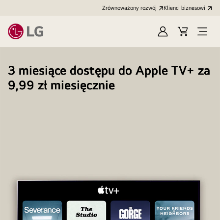
Zrównoważony rozwój
Klienci biznesowi
Zaloguj
Koszyk
Otwó
się
menu
3 miesiące dostępu do Apple TV+ za
9,99 zł miesięcznie