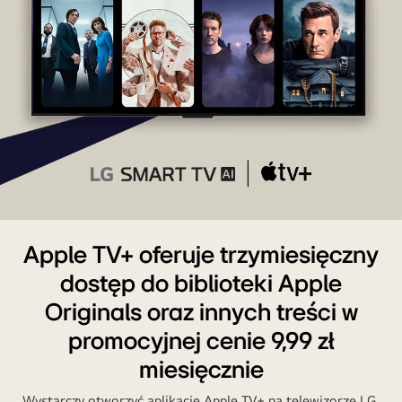
Promocja
na
Apple TV+ oferuje trzymiesięczny
Apple
dostęp do biblioteki Apple
TV+
Originals oraz innych treści w
promocyjnej cenie 9,99 zł
miesięcznie
Wystarczy otworzyć aplikację Apple TV+ na telewizorze LG,