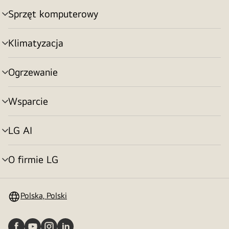
Sprzęt komputerowy
Przełącznik
menu
Klimatyzacja
Przełącznik
menu
Ogrzewanie
Przełącznik
menu
Wsparcie
Przełącznik
menu
LG AI
Przełącznik
menu
O firmie LG
Przełącznik
menu
Polska, Polski