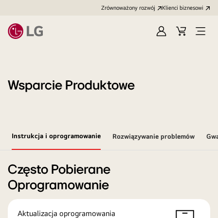
Zrównoważony rozwój
Klienci biznesowi
Zaloguj
Koszyk
Otwó
się
menu
Wsparcie Produktowe
Instrukcja i oprogramowanie
Rozwiązywanie problemów
Gwa
Często Pobierane
Oprogramowanie
Aktualizacja oprogramowania