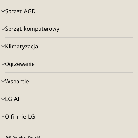
menu
Sprzęt AGD
Przełącznik
menu
Sprzęt komputerowy
Przełącznik
menu
Klimatyzacja
Przełącznik
menu
Ogrzewanie
Przełącznik
menu
Wsparcie
Przełącznik
menu
LG AI
Przełącznik
menu
O firmie LG
Przełącznik
menu