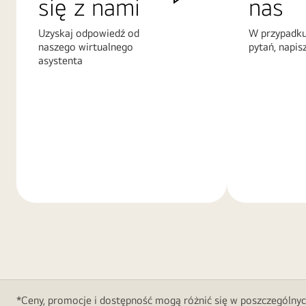
się z nami
nas
Uzyskaj odpowiedź od
W przypadku
naszego wirtualnego
pytań, napis
asystenta
Więcej
Więcej
informacji
informacji
*Ceny, promocje i dostępność mogą różnić się w poszczególnyc