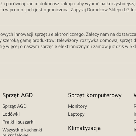
ź i porównaj zanim dokonasz zakupu, aby wybrać najkorzystniejszą
 w promocjach jest ograniczona. Zapytaj Doradców Sklepu LG lub 
wych innowacji sprzętu elektronicznego. Zależy nam na dostarczani
 szeroką gamę produktów: telewizory, rozrywka domowa, sprzęt do ku
ię więcej o naszym sprzęcie elektronicznym i zamów już dziś w Sk
Sprzęt AGD
Sprzęt komputerowy
Sprzęt AGD
Monitory
R
Lodówki
Laptopy
I
Pralki i suszarki
R
Klimatyzacja
Wszystkie kuchenki
I
mikrofalowe