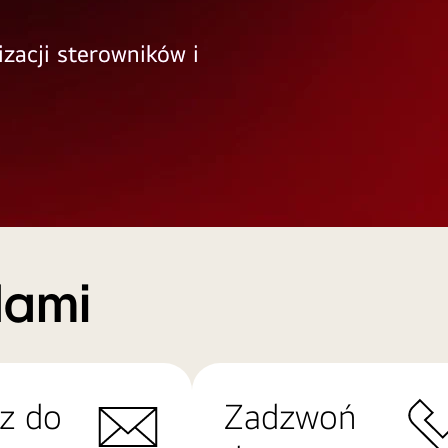
izacji sterowników i
Nami
z do
Zadzwoń