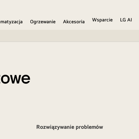
Wsparcie
LG AI
imatyzacja
Ogrzewanie
Akcesoria
towe
Rozwiązywanie problemów