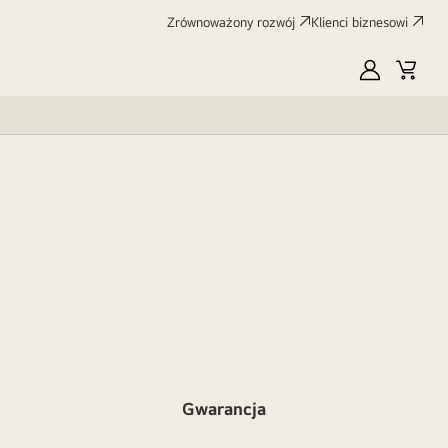
Zrównoważony rozwój
Klienci biznesowi
MyLG
Koszy
Gwarancja