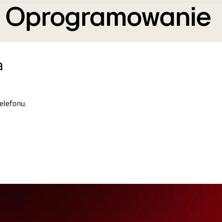
e Oprogramowanie
a
elefonu.