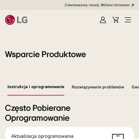
Zrównoważony rozwój
Klienci biznesowi
Zaloguj
Koszyk
Otwó
się
menu
Wsparcie Produktowe
Instrukcja i oprogramowanie
Rozwiązywanie problemów
Gwa
Często Pobierane
Oprogramowanie
Aktualizacja oprogramowania