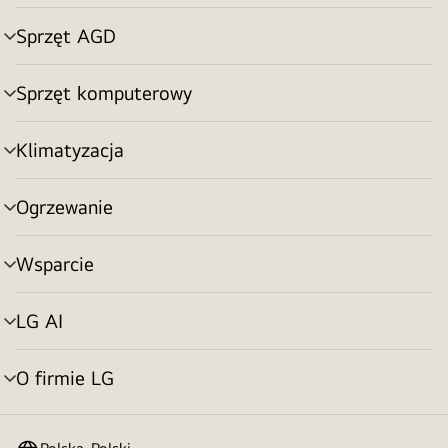
menu
Sprzęt AGD
Przełącznik
menu
Sprzęt komputerowy
Przełącznik
menu
Klimatyzacja
Przełącznik
menu
Ogrzewanie
Przełącznik
menu
Wsparcie
Przełącznik
menu
LG AI
Przełącznik
menu
O firmie LG
Przełącznik
menu