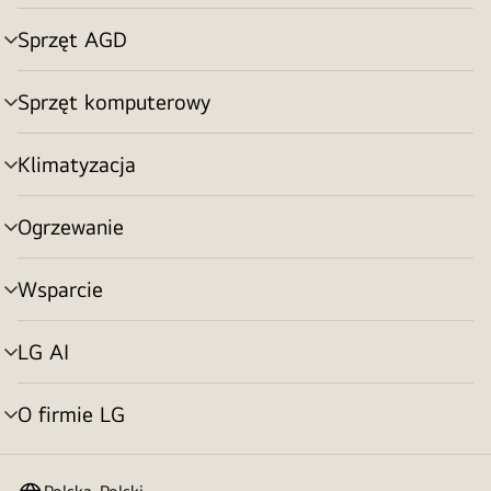
menu
Sprzęt AGD
Przełącznik
menu
Sprzęt komputerowy
Przełącznik
menu
Klimatyzacja
Przełącznik
menu
Ogrzewanie
Przełącznik
menu
Wsparcie
Przełącznik
menu
LG AI
Przełącznik
menu
O firmie LG
Przełącznik
menu