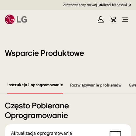
Zrównoważony rozwój
Klienci biznesowi
Zaloguj
Koszyk
Otwó
się
menu
Wsparcie Produktowe
Instrukcja i oprogramowanie
Rozwiązywanie problemów
Gwa
Często Pobierane
Oprogramowanie
Aktualizacja oprogramowania