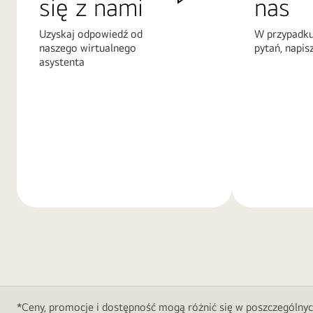
się z nami
nas
Uzyskaj odpowiedź od
W przypadku
naszego wirtualnego
pytań, napis
asystenta
Więcej
Więcej
informacji
informacji
*Ceny, promocje i dostępność mogą różnić się w poszczególnyc