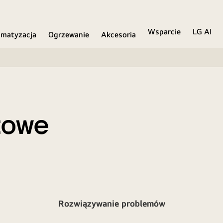
Wsparcie
LG AI
imatyzacja
Ogrzewanie
Akcesoria
towe
Rozwiązywanie problemów