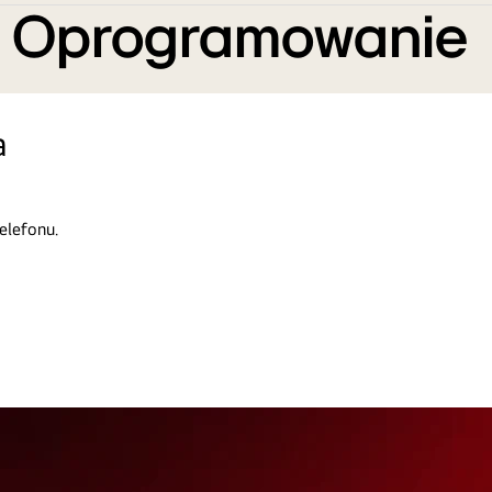
e Oprogramowanie
a
elefonu.