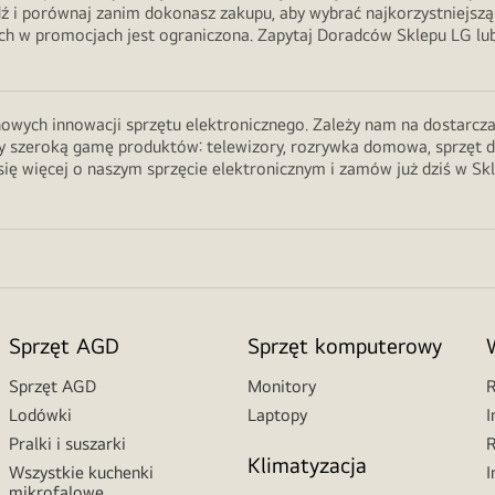
ź i porównaj zanim dokonasz zakupu, aby wybrać najkorzystniejszą
 w promocjach jest ograniczona. Zapytaj Doradców Sklepu LG lub 
wych innowacji sprzętu elektronicznego. Zależy nam na dostarczani
 szeroką gamę produktów: telewizory, rozrywka domowa, sprzęt do ku
ię więcej o naszym sprzęcie elektronicznym i zamów już dziś w Sk
Sprzęt AGD
Sprzęt komputerowy
Sprzęt AGD
Monitory
R
Lodówki
Laptopy
I
Pralki i suszarki
R
Klimatyzacja
Wszystkie kuchenki
I
mikrofalowe