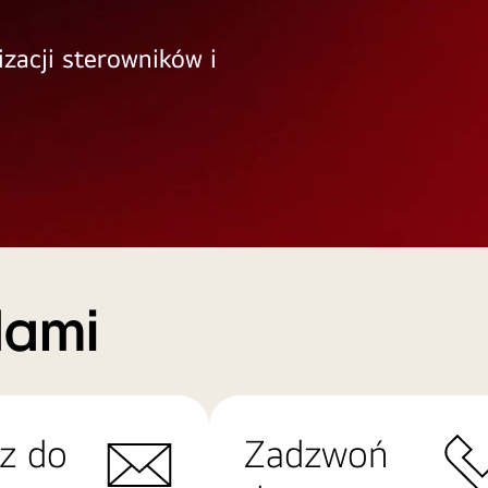
izacji sterowników i
Nami
z do
Zadzwoń