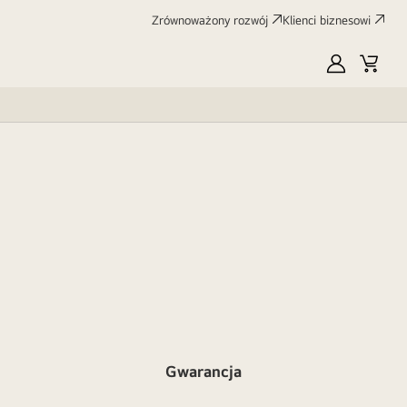
Zrównoważony rozwój
Klienci biznesowi
MyLG
Koszy
Gwarancja