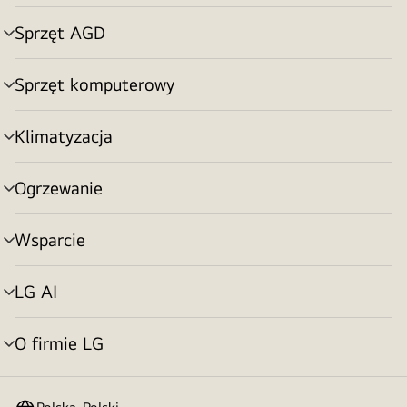
menu
Sprzęt AGD
Przełącznik
menu
Sprzęt komputerowy
Przełącznik
menu
Klimatyzacja
Przełącznik
menu
Ogrzewanie
Przełącznik
menu
Wsparcie
Przełącznik
menu
LG AI
Przełącznik
menu
O firmie LG
Przełącznik
menu