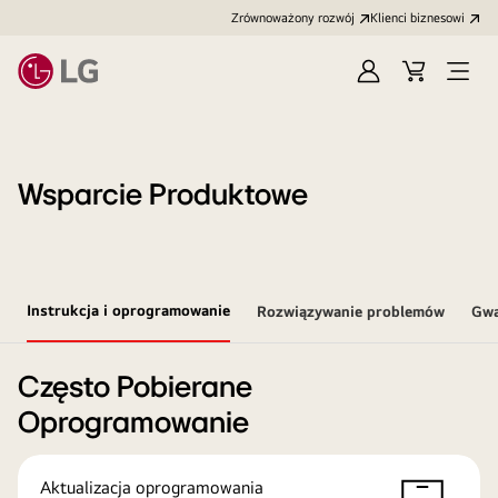
Zrównoważony rozwój
Klienci biznesowi
Zaloguj
Koszyk
Otwó
się
menu
Wsparcie Produktowe
Instrukcja i oprogramowanie
Rozwiązywanie problemów
Gwa
Często Pobierane
Oprogramowanie
Aktualizacja oprogramowania