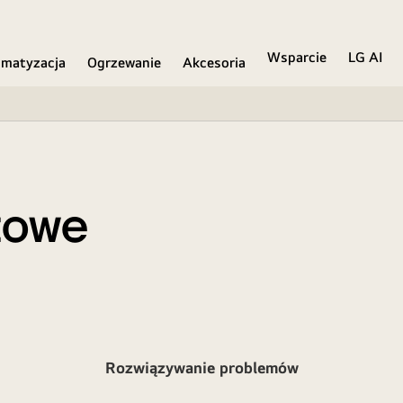
Wsparcie
LG AI
imatyzacja
Ogrzewanie
Akcesoria
towe
Rozwiązywanie problemów