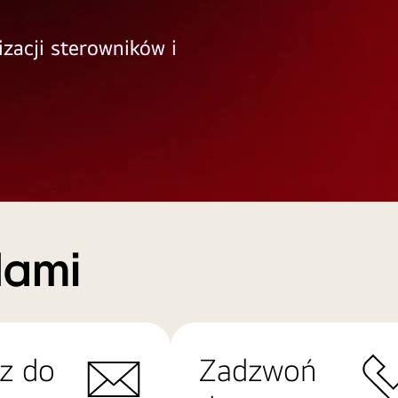
izacji sterowników i
Nami
z do
Zadzwoń