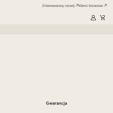
Zrównoważony rozwój
Klienci biznesowi
MyLG
Koszy
Gwarancja