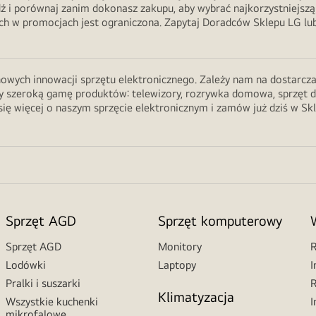
ź i porównaj zanim dokonasz zakupu, aby wybrać najkorzystniejszą
 w promocjach jest ograniczona. Zapytaj Doradców Sklepu LG lub 
wych innowacji sprzętu elektronicznego. Zależy nam na dostarczani
 szeroką gamę produktów: telewizory, rozrywka domowa, sprzęt do ku
ię więcej o naszym sprzęcie elektronicznym i zamów już dziś w Sk
Sprzęt AGD
Sprzęt komputerowy
Sprzęt AGD
Monitory
R
Lodówki
Laptopy
I
Pralki i suszarki
R
Klimatyzacja
Wszystkie kuchenki
I
mikrofalowe