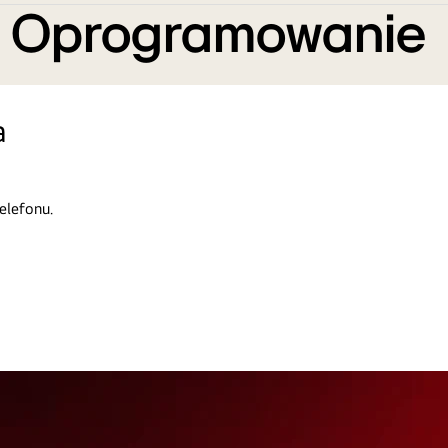
e Oprogramowanie
a
elefonu.