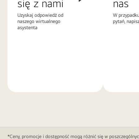
się z nami
nas
Uzyskaj odpowiedź od
W przypadku
naszego wirtualnego
pytań, napis
asystenta
Więcej
Więcej
informacji
informacji
*Ceny, promocje i dostępność mogą różnić się w poszczególnyc