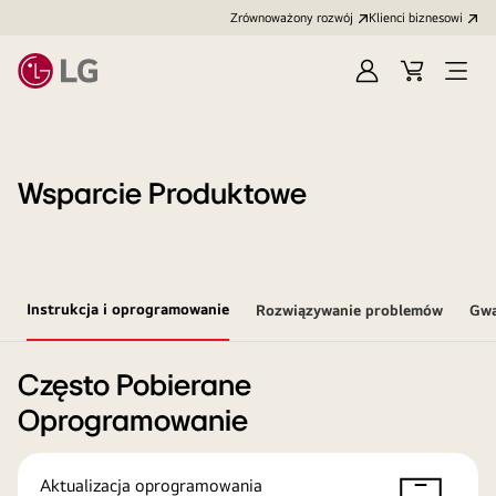
Zrównoważony rozwój
Klienci biznesowi
Zaloguj
Koszyk
Otwó
się
menu
Wsparcie Produktowe
Instrukcja i oprogramowanie
Rozwiązywanie problemów
Gwa
Często Pobierane
Oprogramowanie
Aktualizacja oprogramowania