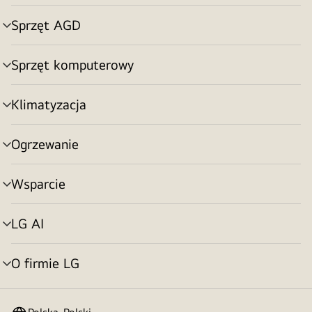
menu
Sprzęt AGD
Przełącznik
menu
Sprzęt komputerowy
Przełącznik
menu
Klimatyzacja
Przełącznik
menu
Ogrzewanie
Przełącznik
menu
Wsparcie
Przełącznik
menu
LG AI
Przełącznik
menu
O firmie LG
Przełącznik
menu