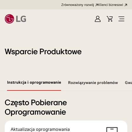
Zrównoważony rozwój
Klienci biznesowi
Zaloguj
Koszyk
Otwó
się
menu
Wsparcie Produktowe
Instrukcja i oprogramowanie
Rozwiązywanie problemów
Gwa
Często Pobierane
Oprogramowanie
Aktualizacja oprogramowania