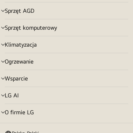
menu
Sprzęt AGD
Przełącznik
menu
Sprzęt komputerowy
Przełącznik
menu
Klimatyzacja
Przełącznik
menu
Ogrzewanie
Przełącznik
menu
Wsparcie
Przełącznik
menu
LG AI
Przełącznik
menu
O firmie LG
Przełącznik
menu