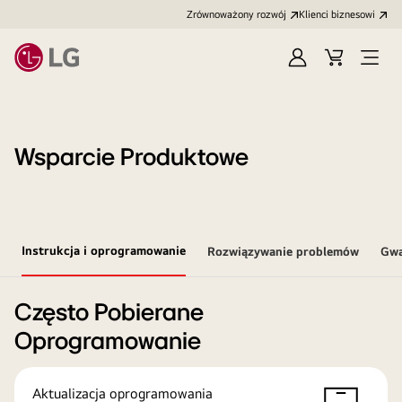
Zrównoważony rozwój
Klienci biznesowi
Zaloguj
Koszyk
Otwó
się
menu
Wsparcie Produktowe
Instrukcja i oprogramowanie
Rozwiązywanie problemów
Gwa
Często Pobierane
Oprogramowanie
Aktualizacja oprogramowania