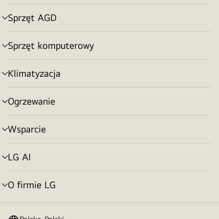
menu
Sprzęt AGD
Przełącznik
menu
Sprzęt komputerowy
Przełącznik
menu
Klimatyzacja
Przełącznik
menu
Ogrzewanie
Przełącznik
menu
Wsparcie
Przełącznik
menu
LG AI
Przełącznik
menu
O firmie LG
Przełącznik
menu